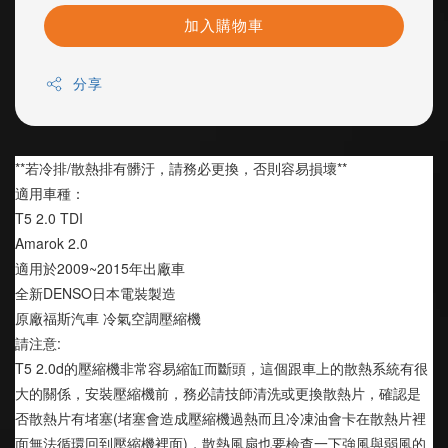
加入購物車
分享
**若冷排/散熱排有髒汙，請務必更換，否則容易損壞**
適用車種：
T5 2.0 TDI
Amarok 2.0
適用於2009~2015年出廠車
全新DENSO日本電裝製造  
原廠福斯汽車 冷氣空調壓縮機 
請注意:
T5 2.0d的壓縮機非常容易縮缸而斷頭，這個跟車上的散熱系統有很
大的關係，安裝壓縮機前，務必請技師清洗或更換散熱片，確認是
否散熱片有堵塞(堵塞會造成壓縮機過熱而且冷凍油會卡在散熱片裡
面無法循環回到壓縮機裡面)，散熱風扇也要檢查一下強風與弱風的