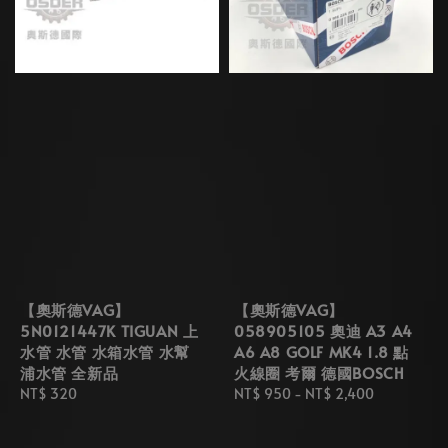
【奧斯德VAG】
【奧斯德VAG】
5N0121447K TIGUAN 上
058905105 奧迪 A3 A4
水管 水管 水箱水管 水幫
A6 A8 GOLF MK4 1.8 點
浦水管 全新品
火線圈 考爾 德國BOSCH
Regular
NT$ 320
Regular
NT$ 950
-
NT$ 2,400
price
price