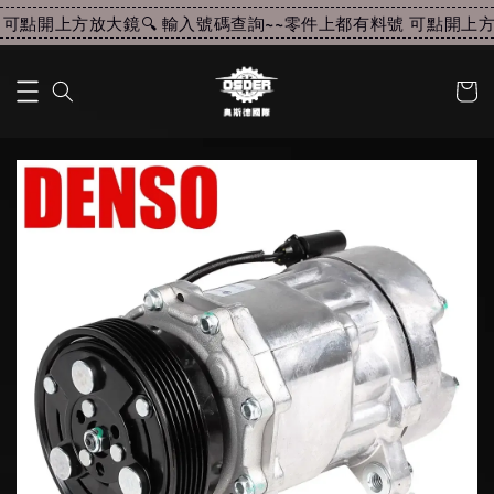
可點開上方放大鏡🔍 輸入號碼查詢~~
零件上都有料號 可點開上方放