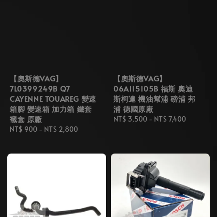
【奧斯德VAG】
【奧斯德VAG】
7L0399249B Q7
06A115105B 福斯 奧迪
CAYENNE TOUAREG 變速
斯柯達 機油幫浦 磅浦 邦
箱腳 變速箱 加力箱 鐵套
浦 德國原廠
襯套 原廠
Regular
NT$ 3,500
-
NT$ 7,400
Regular
NT$ 900
-
NT$ 2,800
price
price