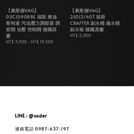
【奧斯德VAG】
【奧斯德VAG】
03C109088E 福斯 奧迪
2E0121407 福斯
斯柯達 汽油壓力調節器 調
CRAFTER 副水桶 備水桶
節閥 油壓 控制閥 德國原
副水箱 德國原廠
廠
Regular
NT$ 2,000
Regular
NT$ 3,900
-
NT$ 19,500
price
price
LINE : @osder
連絡電話 0987-637-197