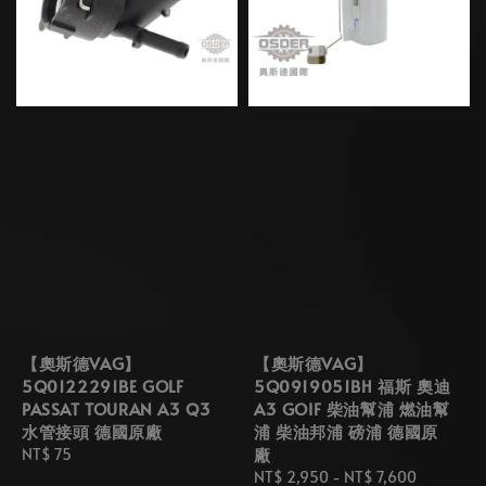
【奧斯德VAG】
【奧斯德VAG】
5Q0122291BE GOLF
5Q0919051BH 福斯 奧迪
PASSAT TOURAN A3 Q3
A3 GOIF 柴油幫浦 燃油幫
水管接頭 德國原廠
浦 柴油邦浦 磅浦 德國原
廠
Regular
NT$ 75
price
Regular
NT$ 2,950
-
NT$ 7,600