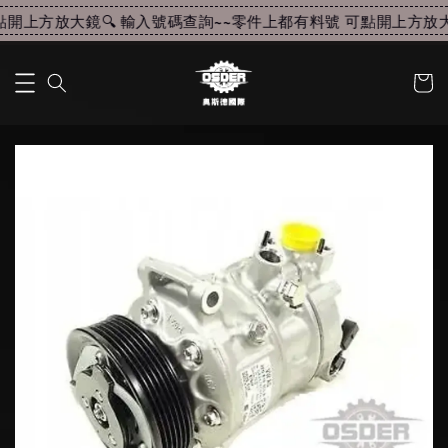
開上方放大鏡🔍 輸入號碼查詢~~
零件上都有料號 可點開上方放大鏡