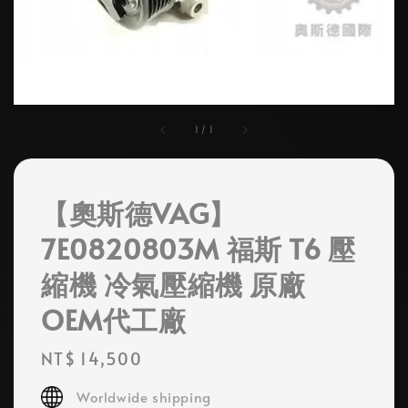
1
/
1
【奧斯德VAG】
7E0820803M 福斯 T6 壓
縮機 冷氣壓縮機 原廠
OEM代工廠
Regular
NT$ 14,500
price
Worldwide shipping