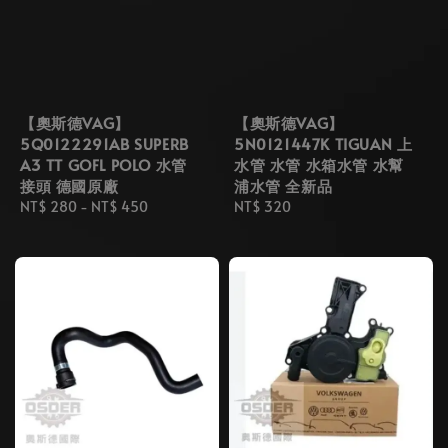
【奧斯德VAG】
【奧斯德VAG】
5Q0122291AB SUPERB
5N0121447K TIGUAN 上
A3 TT GOFL POLO 水管
水管 水管 水箱水管 水幫
接頭 德國原廠
浦水管 全新品
Regular
NT$ 280
-
NT$ 450
Regular
NT$ 320
price
price