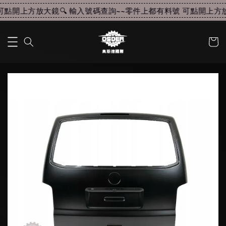
點開上方放大鏡🔍 輸入號碼查詢~~
零件上都有料號 可點開上方放大