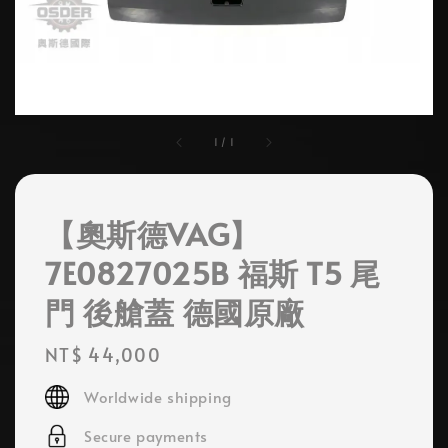
1
/
1
【奧斯德VAG】
7E0827025B 福斯 T5 尾
門 後艙蓋 德國原廠
Regular
NT$ 44,000
price
Worldwide shipping
Secure payments