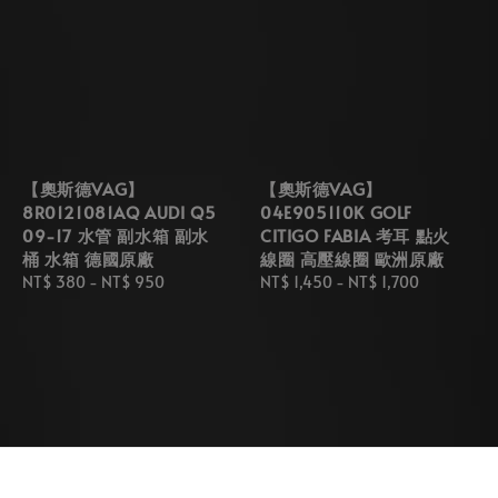
【奧斯德VAG】
【奧斯德VAG】
8R0121081AQ AUDI Q5
04E905110K GOLF
09-17 水管 副水箱 副水
CITIGO FABIA 考耳 點火
桶 水箱 德國原廠
線圈 高壓線圈 歐洲原廠
Regular
NT$ 380
-
NT$ 950
Regular
NT$ 1,450
-
NT$ 1,700
price
price