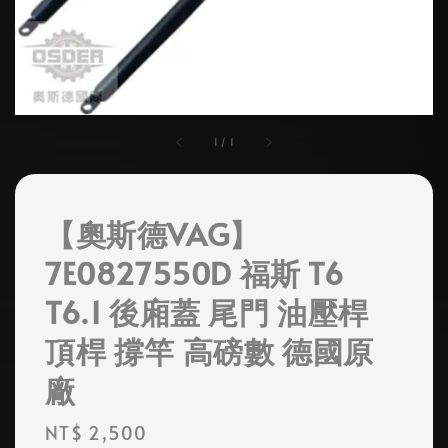
1
/
1
【奧斯德VAG】
7E0827550D 福斯 T6
T6.1 後廂蓋 尾門 油壓桿
頂桿 撐竿 高磅數 德國原
廠
Regular
NT$ 2,500