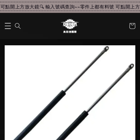
可點開上方放大鏡🔍 輸入號碼查詢~~
零件上都有料號 可點開上方放