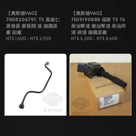
【奧斯德VAG】
【奧斯德VAG】
7H0820679C T5 風箱仁
7E0919088B 福斯 T5 T6
蒸發器 膨脹閥 後 德國原
柴油幫浦 燃油幫浦 柴油邦
廠 副廠
浦 磅浦 德國原廠
Regular
NT$ 1,400
-
NT$ 2,950
Regular
NT$ 4,200
-
NT$ 8,400
price
price