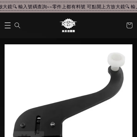
大鏡🔍 輸入號碼查詢~~
零件上都有料號 可點開上方放大鏡🔍 輸