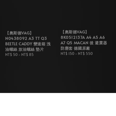
【奧斯德VAG】
【奧斯德VAG】
8K0512137A A4 A5 A6
N0438092 A3 TT Q3
A7 Q5 MACAN 後 避震器
BEETLE CADDY 變速箱 洩
防塵套 德國原廠
油螺絲 放油螺絲 墊片
Regular
NT$ 150
-
NT$ 550
Regular
NT$ 50
-
NT$ 85
price
price