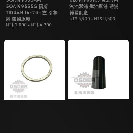
5QA199555G 福斯
汽油幫浦 燃油幫浦 磅浦
TIGUAN 16~23~ 左 引擎
德國副廠
腳 德國原廠
Regular
NT$ 3,900
-
NT$ 11,500
Regular
NT$ 2,000
-
NT$ 4,200
price
price