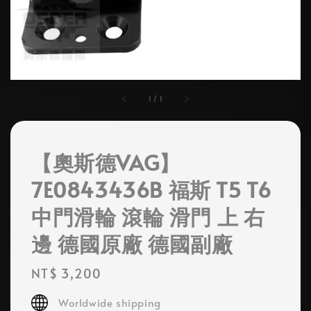
1
/
1
【奧斯德VAG】
7E0843436B 福斯 T5 T6
中門滑輪 滾輪 滑門 上 右
邊 德國原廠 德國副廠
Regular
NT$ 3,200
price
Worldwide shipping