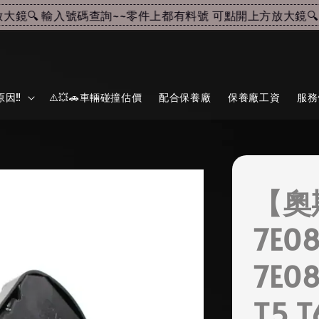
🔍 輸入號碼查詢~~
零件上都有料號 可點開上方放大鏡🔍 輸
因‼️
⚠️💥🚗車輛碰撞估價
配合保養廠
保養廠工資
服務
【奧
7E0
7E0
T5 