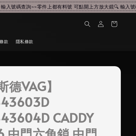
入號碼查詢~~
零件上都有料號 可點開上方放大鏡🔍 輸入號碼查
條款
隱私條款
斯德VAG】
843603D
843604D CADDY
T6 中門六角鎖 中門