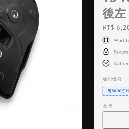
後左
Regular
NT$ 6,2
price
Worldw
Secur
Authen
適用優惠
滿5000打9
廠牌