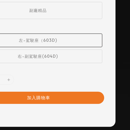
副廠精品
左-駕駛座（603D)
右-副駕駛座(604D)
加入購物車