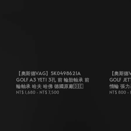
【奧斯德VAG】5K0498621A
【奧斯德VA
GOLF A3 YETI 3孔 前 輪胎軸承 前
GOLF JE
輪軸承 哈夫 哈佛 德國原廠🇩🇪
惰輪 張力
Regular
NT$ 1,680
-
NT$ 7,500
Regular
NT$ 800
-
price
price