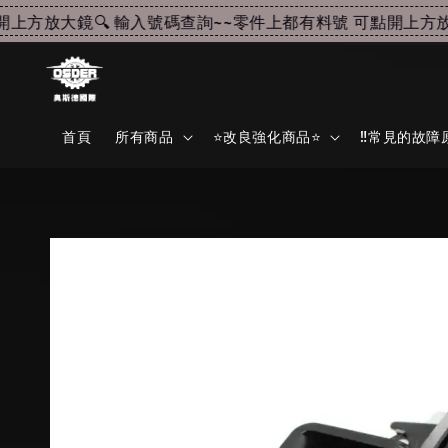
方放大鏡🔍 輸入號碼查詢~~
零件上都有料號 可點開上方放大鏡
首頁
所有商品
⭐改良強化商品⭐
‼️常見的故障原