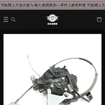
可點開上方放大鏡🔍 輸入號碼查詢~~
零件上都有料號 可點開上方放