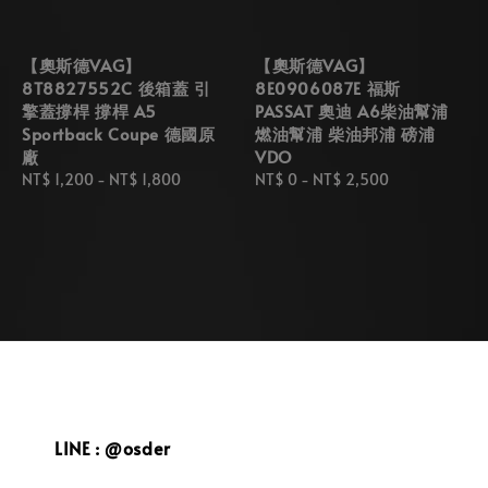
【奧斯德VAG】
【奧斯德VAG】
8T8827552C 後箱蓋 引
8E0906087E 福斯
擎蓋撐桿 撐桿 A5
PASSAT 奧迪 A6柴油幫浦
Sportback Coupe 德國原
燃油幫浦 柴油邦浦 磅浦
廠
VDO
Regular
NT$ 1,200
-
NT$ 1,800
Regular
NT$ 0
-
NT$ 2,500
price
price
LINE : @osder