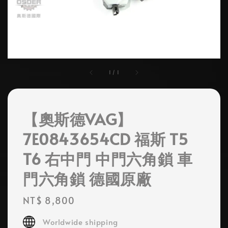
1
/
1
【奧斯德VAG】
7E0843654CD 福斯 T5
T6 右中門 中門六角鎖 車
門六角鎖 德國原廠
Regular
NT$ 8,800
price
Worldwide shipping