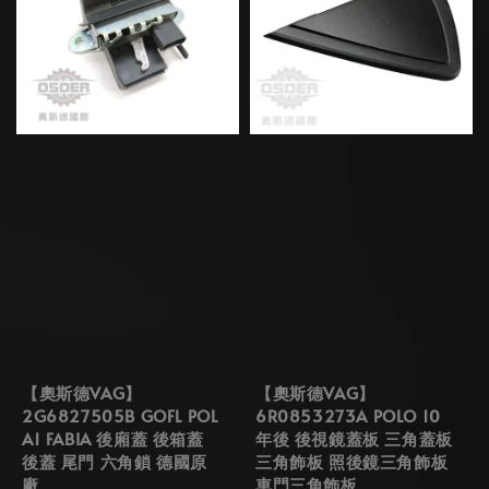
【奧斯德VAG】
【奧斯德VAG】
2G6827505B GOFL POL
6R0853273A POLO 10
A1 FABIA 後廂蓋 後箱蓋
年後 後視鏡蓋板 三角蓋板
後蓋 尾門 六角鎖 德國原
三角飾板 照後鏡三角飾板
廠
車門三角飾板