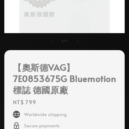
1
/
1
【奧斯德VAG】
7E0853675G Bluemotion
標誌 德國原廠
Regular
NT$ 799
price
Worldwide shipping
Secure payments