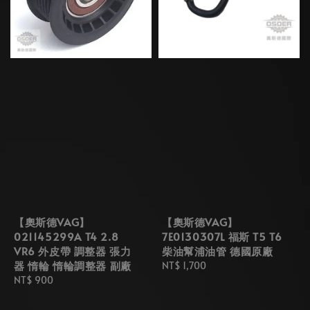
【奧斯德VAG】
【奧斯德VAG】
021145299A T4 2.8
7E0130307L 福斯 T5 T6
VR6 外皮帶 調整器 張力
柴油幫浦油管 德國原廠
器 惰輪 惰輪調整器 副廠
Regular
NT$ 1,700
Regular
NT$ 900
price
price