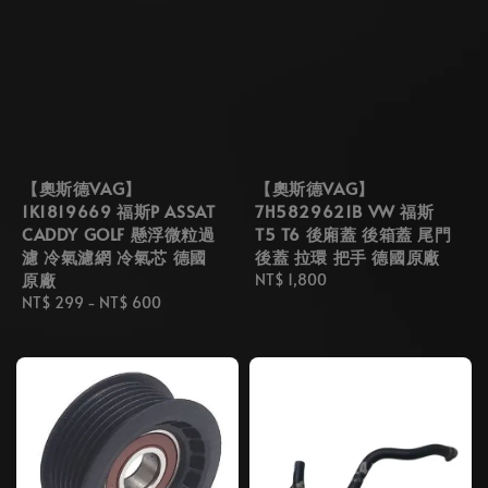
【奧斯德VAG】
【奧斯德VAG】
1K1819669 福斯P ASSAT
7H5829621B VW 福斯
CADDY GOLF 懸浮微粒過
T5 T6 後廂蓋 後箱蓋 尾門
濾 冷氣濾網 冷氣芯 德國
後蓋 拉環 把手 德國原廠
原廠
Regular
NT$ 1,800
Regular
NT$ 299
-
NT$ 600
price
price