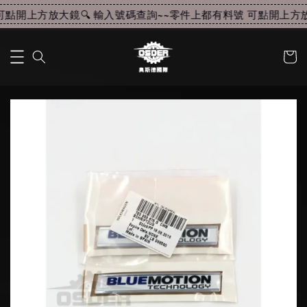
點開上方放大鏡🔍 輸入號碼查詢~~
零件上都有料號 可點開上方放大