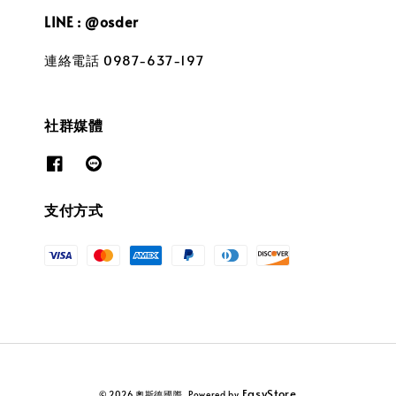
LINE : @osder
連絡電話 0987-637-197
社群媒體
支付方式
EasyStore
© 2026 奧斯德國際. Powered by