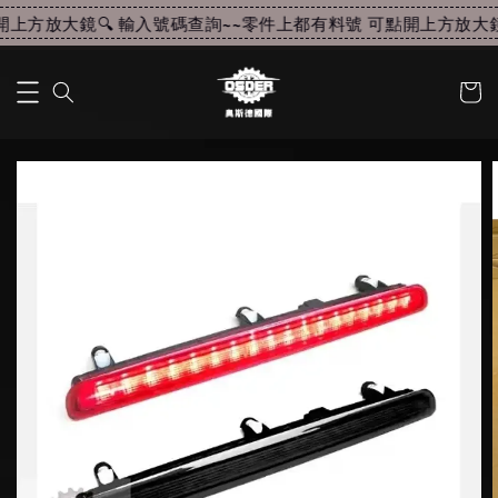
上方放大鏡🔍 輸入號碼查詢~~
零件上都有料號 可點開上方放大鏡