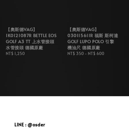
【奧斯德VAG】
【奧斯德VAG】
1K0121087R BETTLE EOS
030115611R 福斯 斯柯達
GOLF A3 TT 上水管接頭
GOLF LUPO POLO 引擎
水管接頭 德國原廠
機油尺 德國原廠
Regular
NT$ 1,250
Regular
NT$ 350
-
NT$ 600
price
price
LINE : @osder