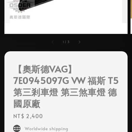
1
/
3
【奧斯德VAG】
7E0945097G VW 福斯 T5
第三剎車燈 第三煞車燈 德
國原廠
Regular
NT$ 2,400
price
Worldwide shipping