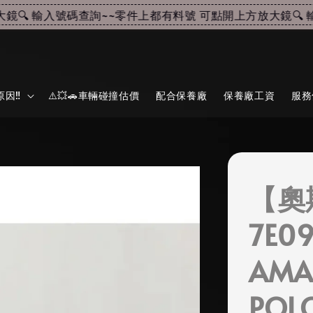
 輸入號碼查詢~~
零件上都有料號 可點開上方放大鏡🔍 輸
因‼️
⚠️💥🚗車輛碰撞估價
配合保養廠
保養廠工資
服務
【奧
7E09
AMA
POL