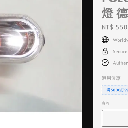
燈 
Regular
NT$ 550
price
Worldw
Secur
Authen
適用優惠
滿5000打9
廠牌