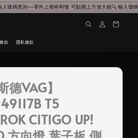
入號碼查詢~~
零件上都有料號 可點開上方放大鏡🔍 輸入號碼查
條款
隱私條款
斯德VAG】
49117B T5
ROK CITIGO UP!
O 方向燈 葉子板 側