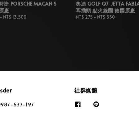
時捷 PORSCHE MACAN S
奧迪 GOLF Q7 JETTA FABI
原廠
耳插頭 點火線圈 德國原廠
-
NT$ 13,500
Regular
NT$ 275
-
NT$ 550
price
osder
社群媒體
87-637-197