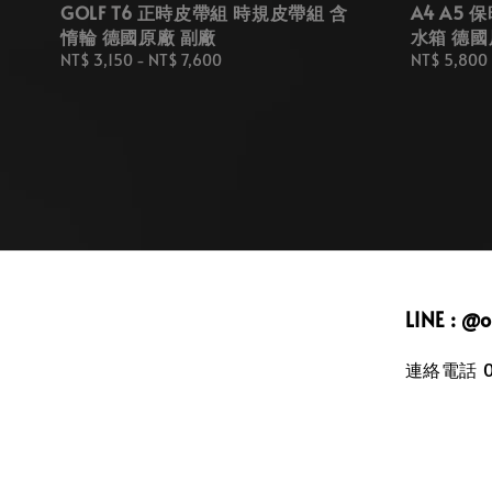
GOLF T6 正時皮帶組 時規皮帶組 含
A4 A5 保
惰輪 德國原廠 副廠
水箱 德國
Regular
NT$ 3,150
-
NT$ 7,600
Regular
NT$ 5,800
price
price
LINE : @
連絡電話 09