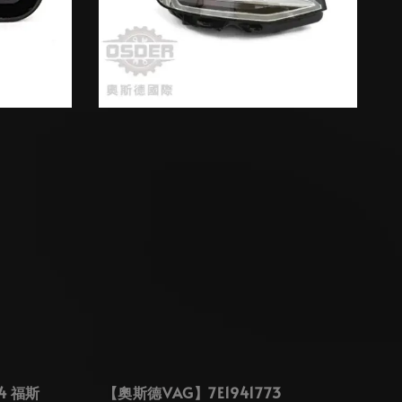
4 福斯
【奧斯德VAG】7E1941773