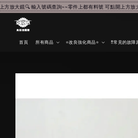
放大鏡🔍 輸入號碼查詢~~
零件上都有料號 可點開上方放大鏡
首頁
所有商品
⭐改良強化商品⭐
‼️常見的故障原