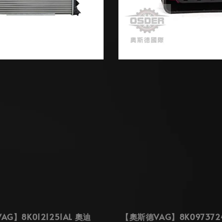
G】8K0121251AL 奧迪
【奧斯德VAG】8K097372