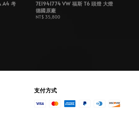
A A4 考
7E1941774 VW 福斯 T6 頭燈 大燈
德國原廠
Regular
NT$ 35,800
price
支付方式