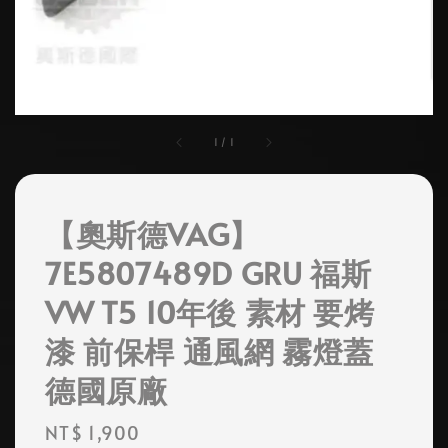
1
/
1
【奧斯德VAG】
7E5807489D GRU 福斯
VW T5 10年後 素材 要烤
漆 前保桿 通風網 霧燈蓋
德國原廠
Regular
NT$ 1,900