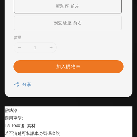
駕駛座 前左
副駕駛座 前右
數量
加入購物車
分享
需烤漆
適用車型:
T5 10年後  素材
若不清楚可私訊車身號碼查詢