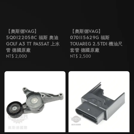
【奧斯德VAG】
【奧斯德VAG】
5Q0122058C 福斯 奧迪
070115629G 福斯
GOLF A3 TT PASSAT 上水
TOUAREG 2.5TDI 機油尺
管 德國原廠
套管 德國原廠
Regular
NT$ 2,000
Regular
NT$ 2,500
price
price