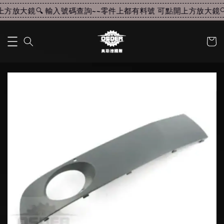
方放大鏡🔍 輸入號碼查詢~~
零件上都有料號 可點開上方放大鏡🔍