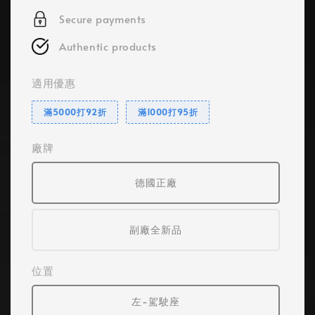
Secure payments
Authentic products
適用優惠
滿5000打92折
滿1000打95折
廠牌
德國正廠
副廠全新品
位置
左-駕駛座