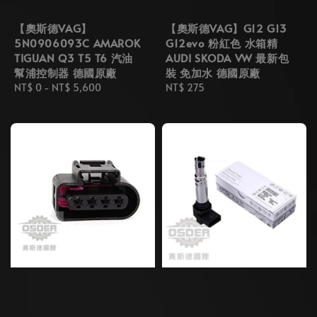
【奧斯德VAG】
【奧斯德VAG】G12 G13
5N0906093C AMAROK
G12evo 粉紅色 水箱精
TIGUAN Q3 T5 T6 汽油
AUDI SKODA VW 最新包
幫浦控制器 德國原廠
裝 免加水 德國原廠
Regular
NT$ 0
-
NT$ 5,600
Regular
NT$ 275
price
price