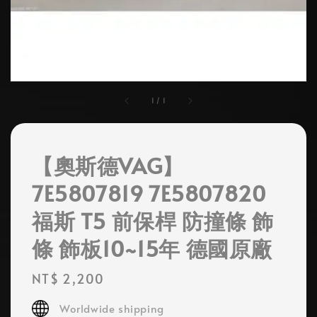
1
/
1
【奧斯德VAG】
7E5807819 7E5807820
福斯 T5 前保桿 防撞條 飾
條 飾板10~15年 德國原廠
Regular
NT$ 2,200
price
Worldwide shipping