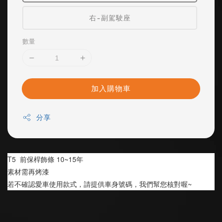
右-副駕駛座
數量
加入購物車
分享
T5  前保桿飾條 10~15年
素材需再烤漆
若不確認愛車使用款式，請提供車身號碼，我們幫您核對喔~