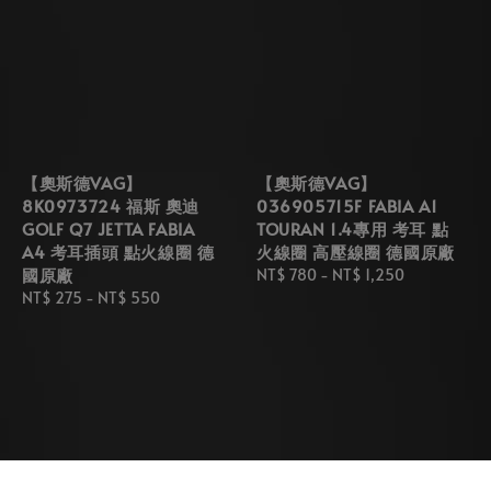
【奧斯德VAG】
【奧斯德VAG】
8K0973724 福斯 奧迪
036905715F FABIA A1
GOLF Q7 JETTA FABIA
TOURAN 1.4專用 考耳 點
A4 考耳插頭 點火線圈 德
火線圈 高壓線圈 德國原廠
國原廠
Regular
NT$ 780
-
NT$ 1,250
Regular
NT$ 275
-
NT$ 550
price
price