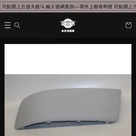
可點開上方放大鏡🔍 輸入號碼查詢~~
零件上都有料號 可點開上方放