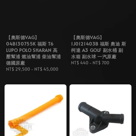
【奧斯德VAG】
【奧斯德VAG】
04B130755K 福斯 T6
1J0121403B 福斯 奧迪 斯
LUPO POLO SHARAN 高
柯達 A3 GOLF 副水桶 副
壓幫浦 燃油幫浦 柴油幫浦
水箱 副水球 一汽原廠
德國原廠
Regular
NT$ 440
-
NT$ 700
Regular
NT$ 29,500
-
NT$ 45,000
price
price