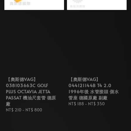
【奧斯德VAG】
【奧斯德VAG】
038103663C GOLF
044121144B T4 2.0
PLUS OCTAVIA JETTA
1996年後 水管接頭 側水
PASSAT 機油尺套管 德原
管座 德國原廠 副廠
廠
Regular
NT$ 188
-
NT$ 350
Regular
NT$ 210
-
NT$ 800
price
price