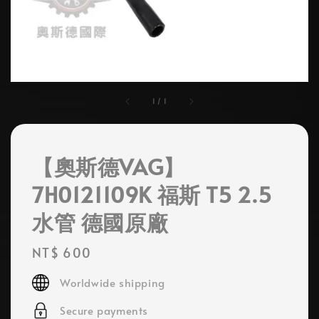
1
/
1
【奧斯德VAG】
7H0121109K 福斯 T5 2.5
水管 德國原廠
Regular
NT$ 600
price
Worldwide shipping
Secure payments