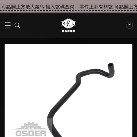
可點開上方放大鏡🔍 輸入號碼查詢~~
零件上都有料號 可點開上方放