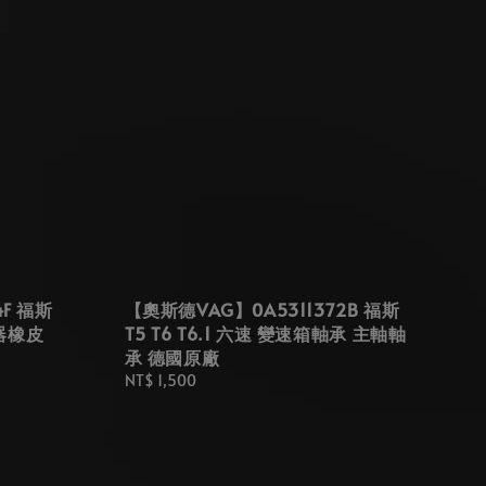
4F 福斯
【奧斯德VAG】0A5311372B 福斯
器橡皮
T5 T6 T6.1 六速 變速箱軸承 主軸軸
承 德國原廠
Regular
NT$ 1,500
price