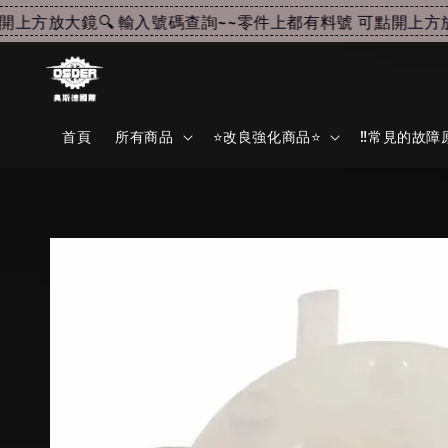
上方放大鏡🔍 輸入號碼查詢~~
零件上都有料號 可點開上方放大
首頁
所有商品
⭐改良強化商品⭐
‼️常見的故障原