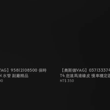
G】95812108500 保時
【奧斯德VAG】03713337
AN 水管 副廠精品
T4 怠速馬達橡皮 慢車穩定
00
Regular
NT$ 350
price