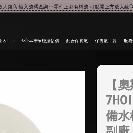
鏡🔍 輸入號碼查詢~~
零件上都有料號 可點開上方放大鏡🔍 
因‼️
⚠️💥🚗車輛碰撞估價
配合保養廠
保養廠工資
服務
【奧
7H0
備水
副廠