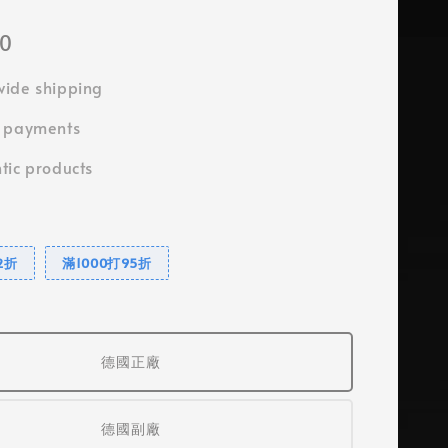
00
ide shipping
e payments
tic products
2折
滿1000打95折
德國正廠
德國副廠