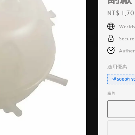
Regular
NT$ 1,7
price
Worldw
Secur
Authen
適用優惠
滿5000打9
廠牌