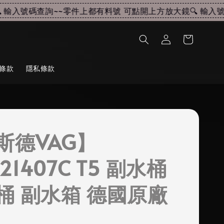
輸入號碼查詢~~
零件上都有料號 可點開上方放大鏡🔍 輸入號碼
條款
隱私條款
斯德VAG】
121407C T5 副水桶
桶 副水箱 德國原廠