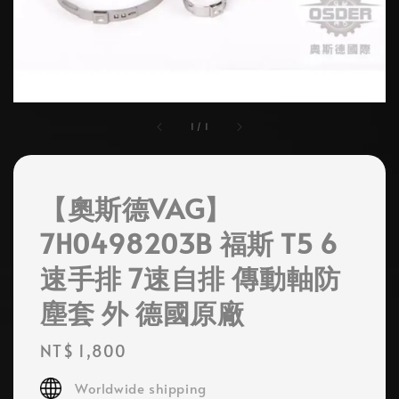
1
/
1
【奧斯德VAG】
7H0498203B 福斯 T5 6
速手排 7速自排 傳動軸防
塵套 外 德國原廠
Regular
NT$ 1,800
price
Worldwide shipping