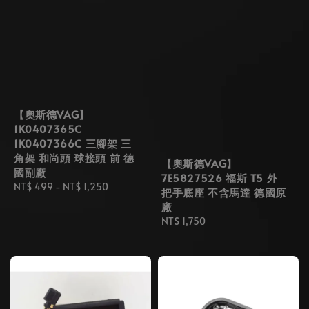
【奧斯德VAG】
1K0407365C
1K0407366C 三腳架 三
角架 和尚頭 球接頭 前 德
【奧斯德VAG】
國副廠
7E5827526 福斯 T5 外
Regular
NT$ 499
-
NT$ 1,250
把手底座 不含馬達 德國原
price
廠
Regular
NT$ 1,750
price