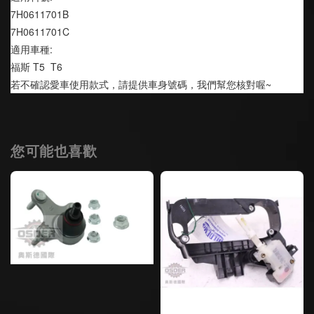
7H0611701B
7H0611701C
適用車種:
福斯 T5  T6
若不確認愛車使用款式，請提供車身號碼，我們幫您核對喔~
您可能也喜歡