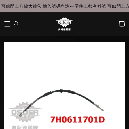
可點開上方放大鏡🔍 輸入號碼查詢~~
零件上都有料號 可點開上方放