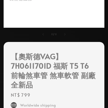
1
/
1
【奧斯德VAG】
7H0611701D 福斯 T5 T6
前輪煞車管 煞車軟管 副廠
全新品
Regular
NT$ 799
price
Worldwide shipping