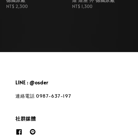
Regular
NT$ 2,300
Regular
NT$ 1,300
price
price
LINE : @osder
連絡電話 0987-637-197
社群媒體