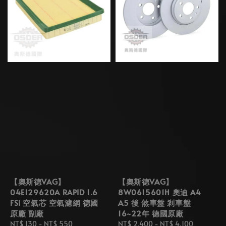
【奧斯德VAG】
【奧斯德VAG】
04E129620A RAPID 1.6
8W0615601H 奧迪 A4
FSI 空氣芯 空氣濾網 德國
A5 後 煞車盤 剎車盤
原廠 副廠
16~22年 德國原廠
Regular
NT$ 130
-
NT$ 550
Regular
NT$ 2,400
-
NT$ 4,100