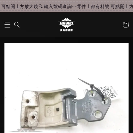
可點開上方放大鏡🔍 輸入號碼查詢~~
零件上都有料號 可點開上方放