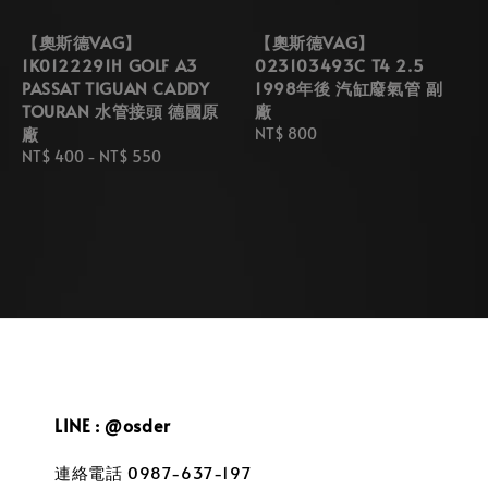
【奧斯德VAG】
【奧斯德VAG】
1K0122291H GOLF A3
023103493C T4 2.5
PASSAT TIGUAN CADDY
1998年後 汽缸廢氣管 副
TOURAN 水管接頭 德國原
廠
廠
Regular
NT$ 800
Regular
NT$ 400
-
NT$ 550
price
price
LINE : @osder
連絡電話 0987-637-197