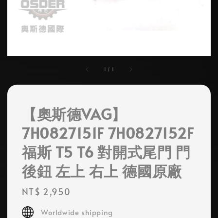
1
/
1
【奧斯德VAG】
7H0827151F 7H0827152F
福斯 T5 T6 對開式尾門 門
後鈕 左上 右上 德國原廠
Regular
NT$ 2,950
price
Worldwide shipping