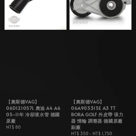
【奧斯德VAG】
【奧斯德VAG】
06D121057L 奧迪 A4 A6
06A903315E A3 TT
05~11年 冷卻液水管 德國
BORA GOLF 外皮帶 張力
原廠
器 惰輪 調整器 德國原廠
副廠
Regular
NT$ 80
price
Regular
NT$ 350
-
NT$ 1,750