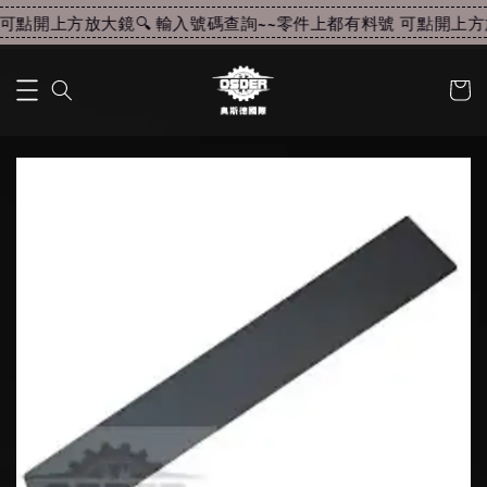
可點開上方放大鏡🔍 輸入號碼查詢~~
零件上都有料號 可點開上方放