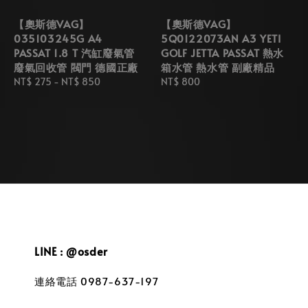
【奧斯德VAG】
【奧斯德VAG】
035103245G A4
5Q0122073AN A3 YETI
PASSAT 1.8 T 汽缸廢氣管
GOLF JETTA PASSAT 熱水
廢氣回收管 閥門 德國正廠
箱水管 熱水管 副廠精品
Regular
NT$ 275
-
NT$ 850
Regular
NT$ 800
price
price
LINE : @osder
連絡電話 0987-637-197