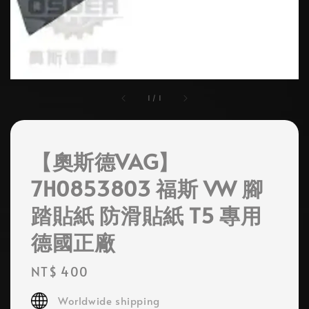
1
/
1
【奧斯德VAG】
7H0853803 福斯 VW 腳
踏貼紙 防滑貼紙 T5 專用
德國正廠
Regular
NT$ 400
price
Worldwide shipping