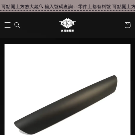
可點開上方放大鏡🔍 輸入號碼查詢~~
零件上都有料號 可點開上方放