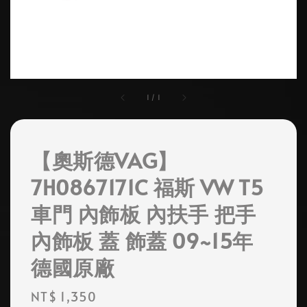
1
/
1
【奧斯德VAG】
7H0867171C 福斯 VW T5
車門 內飾板 內扶手 把手
內飾板 蓋 飾蓋 09~15年
德國原廠
Regular
NT$ 1,350