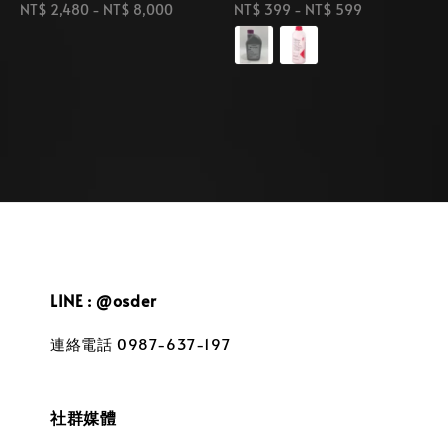
Regular
NT$ 2,480
-
NT$ 8,000
Regular
NT$ 399
-
NT$ 599
price
price
LINE : @osder
連絡電話 0987-637-197
社群媒體