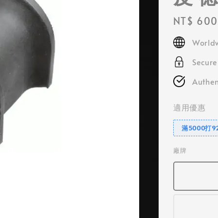
Regular
NT$ 600
price
Worldw
Secur
Authen
適用優惠
滿5000打9
廠牌