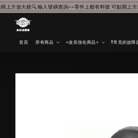
上方放大鏡🔍 輸入號碼查詢~~
零件上都有料號 可點開上方放大
首頁
所有商品
⭐改良強化商品⭐
‼️常見的故障原