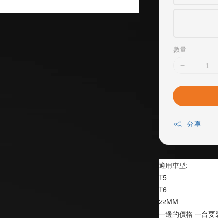
數量
分享
適用車型:
T5
T6
22MM
一邊的價格 一台要