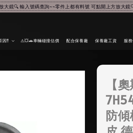
鏡🔍 輸入號碼查詢~~
零件上都有料號 可點開上方放大鏡🔍 
因‼️
⚠️💥🚗車輛碰撞估價
配合保養廠
保養廠工資
服務
【奧
7H54
防傾
皮 