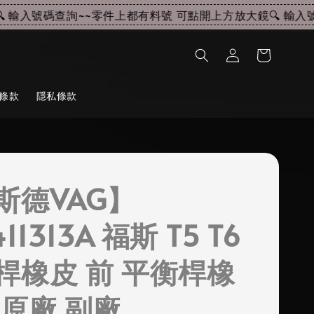
輸入號碼查詢~~
零件上都有料號 可點開上方放大鏡🔍 輸入號碼
條款
隱私條款
斯德VAG】
11313A 福斯 T5 T6
桿橡皮 前 平衡桿橡
德原廠 副廠