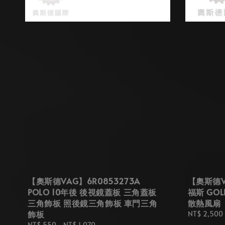
【奧斯德VAG】6R0853273A
【奧斯德VA
POLO 10年後 後視鏡蓋板 三角蓋板
福斯 GOL
三角飾板 照後鏡三角飾板 車門三角
散熱風扇
飾板
Regular
NT$ 2,500
price
Regular
NT$ 550
-
NT$ 1,070