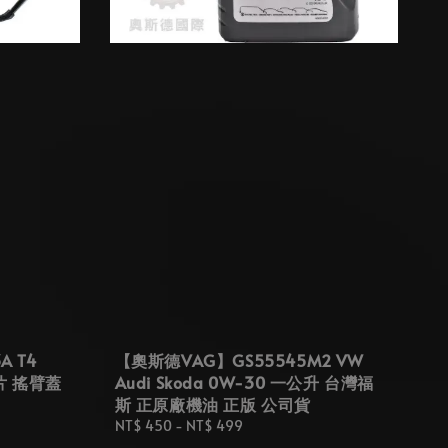
A T4
【奧斯德VAG】GS55545M2 VW
片 搖臂蓋
Audi Skoda 0W-30 一公升 台灣福
斯 正原廠機油 正版 公司貨
Regular
NT$ 450
-
NT$ 499
price