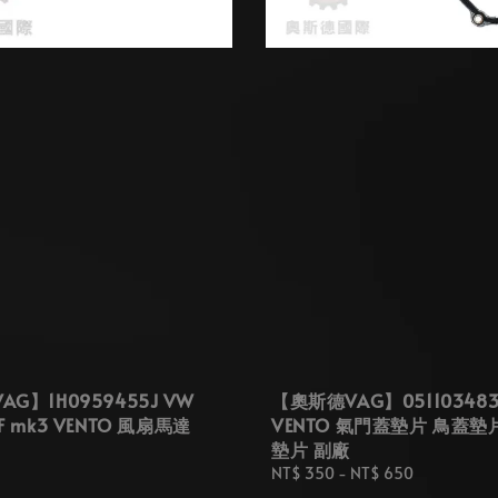
G】1H0959455J VW
【奧斯德VAG】051103483
F mk3 VENTO 風扇馬達
VENTO 氣門蓋墊片 鳥蓋墊
墊片 副廠
Regular
NT$ 350
-
NT$ 650
price