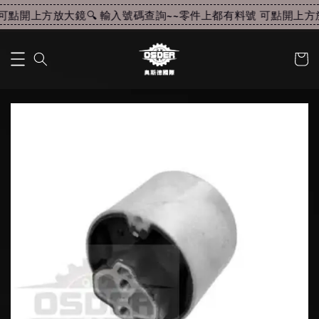
點開上方放大鏡🔍 輸入號碼查詢~~
零件上都有料號 可點開上方放