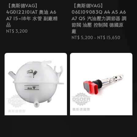
【奧斯德VAG】
【奧斯德VAG】
4G0122101AT 奧迪 A6
06E109083Q A4 A5 A6
A7 15~18年 水管 副廠精
A7 Q5 汽油壓力調節器 調
品
節閥 油壓 控制閥 德國原
廠
Regular
NT$ 3,200
price
Regular
NT$ 5,200
-
NT$ 15,650
price