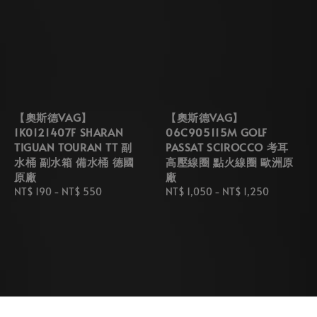
【奧斯德VAG】
【奧斯德VAG】
1K0121407F SHARAN
06C905115M GOLF
TIGUAN TOURAN TT 副
PASSAT SCIROCCO 考耳
水桶 副水箱 備水桶 德國
高壓線圈 點火線圈 歐洲原
原廠
廠
Regular
NT$ 190
-
NT$ 550
Regular
NT$ 1,050
-
NT$ 1,250
price
price