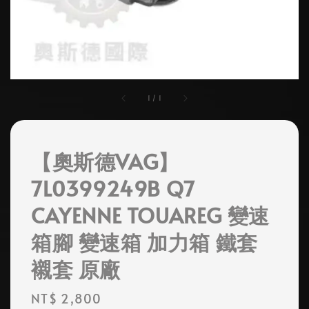
1
/
1
【奧斯德VAG】
7L0399249B Q7
CAYENNE TOUAREG 變速
箱腳 變速箱 加力箱 鐵套
襯套 原廠
Regular
NT$ 2,800