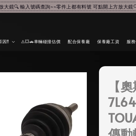
鏡🔍 輸入號碼查詢~~
零件上都有料號 可點開上方放大鏡🔍
因‼️
⚠️💥🚗車輛碰撞估價
配合保養廠
保養廠工資
服務
【奧
7L6
TOU
傳動