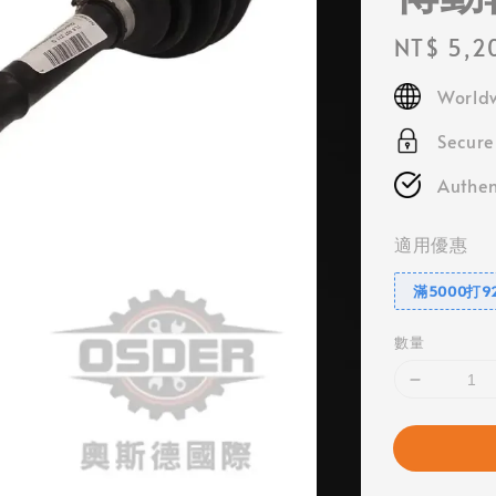
Regular
NT$ 5,2
price
Worldw
Secur
Authen
適用優惠
滿5000打9
數量