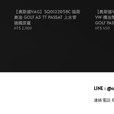
【奧斯德VAG】5Q0122058C 福斯
【奧斯德VA
奧迪 GOLF A3 TT PASSAT 上水管
VW 機油幫
德國原廠
GOLF PA
Regular
NT$ 2,000
Regular
NT$ 450
price
price
LINE : @
連絡電話 09