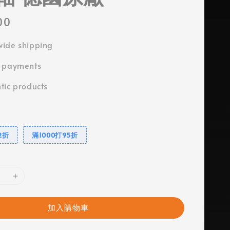
00
ide shipping
e payments
tic products
2折
滿1000打95折
加入購物車