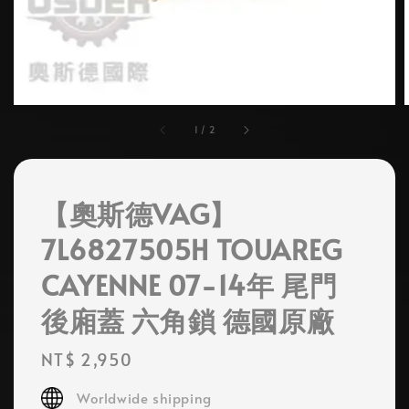
1
/
2
【奧斯德VAG】
7L6827505H TOUAREG
CAYENNE 07-14年 尾門
後廂蓋 六角鎖 德國原廠
Regular
NT$ 2,950
price
Worldwide shipping