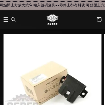
可點開上方放大鏡🔍 輸入號碼查詢~~
零件上都有料號 可點開上方放