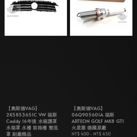
【奧斯德VAG】
【奧斯德VAG】
2K5853651C VW 福斯
06Q905601A 福斯
Caddy 16年後 水箱護罩
ARTEON GOLF MK8 GTI
水箱罩 水柵 前格柵 整流
火星塞 德國原廠
罩 副廠精品
Regular
NT$ 400
-
NT$ 650