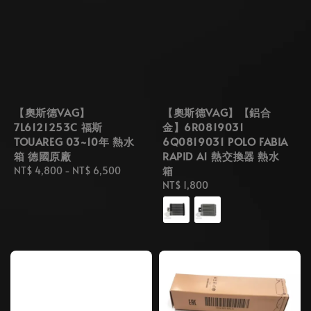
【奧斯德VAG】
【奧斯德VAG】【鋁合
7L6121253C 福斯
金】6R0819031
TOUAREG 03~10年 熱水
6Q0819031 POLO FABIA
箱 德國原廠
RAPID A1 熱交換器 熱水
箱
Regular
NT$ 4,800
-
NT$ 6,500
price
Regular
NT$ 1,800
price