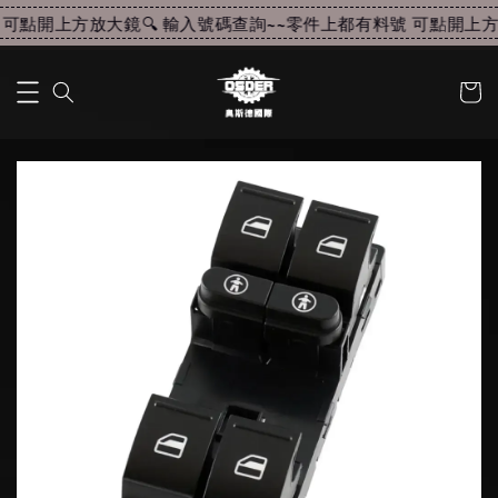
可點開上方放大鏡🔍 輸入號碼查詢~~
零件上都有料號 可點開上方放