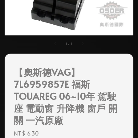
1
/
1
【奧斯德VAG】
7L6959857E 福斯
TOUAREG 06~10年 駕駛
座 電動窗 升降機 窗戶 開
關 一汽原廠
Regular
NT$ 630