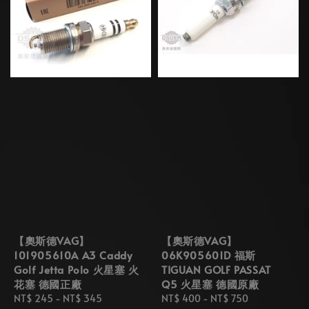
【奧斯德VAG】
【奧斯德VAG】
101905610A A3 Caddy
06K905601D 福斯
Golf Jetta Polo 火星塞 火
TIGUAN GOLF PASSAT
花塞 德國正廠
Q5 火星塞 德國原廠
Regular
NT$ 245
-
NT$ 345
Regular
NT$ 400
-
NT$ 750