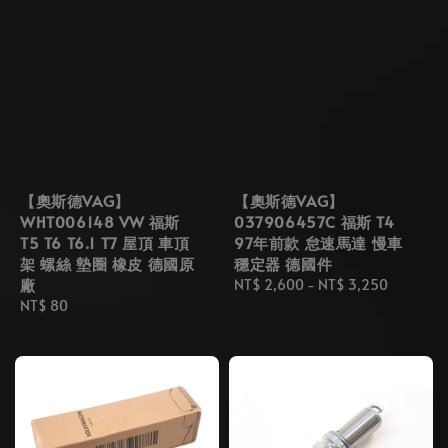
【奧斯德VAG】
【奧斯德VAG】
WHT006148 VW 福斯
037906457C 福斯 T4
T5 T6 T6.1 T7 屋頂 車頂
97年前款 怠速馬達 慢車
架 螺絲 墊圈 橡皮 德國原
穩定器 德國件
廠
Regular
NT$ 2,600
-
NT$ 3,250
Regular
NT$ 80
price
price