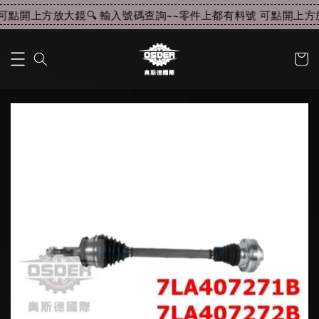
可點開上方放大鏡🔍 輸入號碼查詢~~
零件上都有料號 可點開上方放