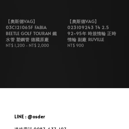
【奧斯德VAG】
【奧斯德VAG】
03C121065F FABIA
023109243 T4 2.5
BEETLE GOLF TOURAN 鐵
92~95年 時規惰輪 正時
水管 塑鋼管 德國原廠
惰輪 副廠 RUVILLE
Regular
NT$ 1,200
-
NT$ 2,000
Regular
NT$ 900
price
price
LINE : @osder
連絡電話 0987-637-197