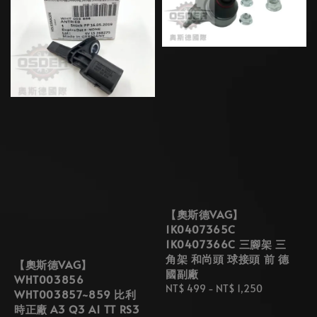
【奧斯德VAG】
1K0407365C
1K0407366C 三腳架 三
角架 和尚頭 球接頭 前 德
【奧斯德VAG】
國副廠
WHT003856
Regular
NT$ 499
-
NT$ 1,250
WHT003857~859 比利
price
時正廠 A3 Q3 A1 TT RS3