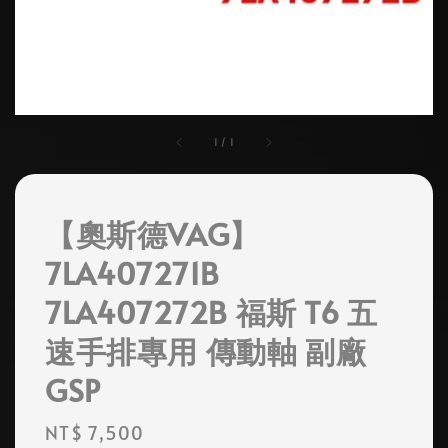
1
/
1
【奧斯德VAG】
7LA407271B
7LA407272B 福斯 T6 五
速手排專用 傳動軸 副廠
GSP
Regular
NT$ 7,500