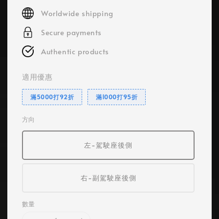
price
Worldwide shipping
Secure payments
Authentic products
適用優惠
滿5000打92折
滿1000打95折
方向
左-駕駛座後側
右-副駕駛座後側
數量