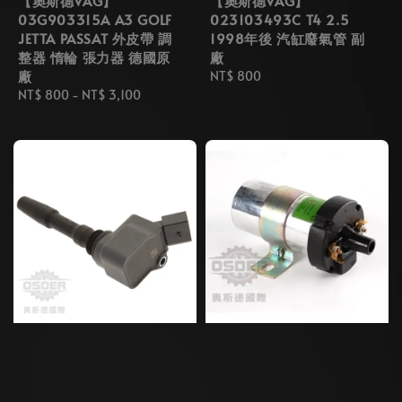
【奧斯德VAG】
【奧斯德VAG】
03G903315A A3 GOLF
023103493C T4 2.5
JETTA PASSAT 外皮帶 調
1998年後 汽缸廢氣管 副
整器 惰輪 張力器 德國原
廠
廠
Regular
NT$ 800
Regular
NT$ 800
-
NT$ 3,100
price
price