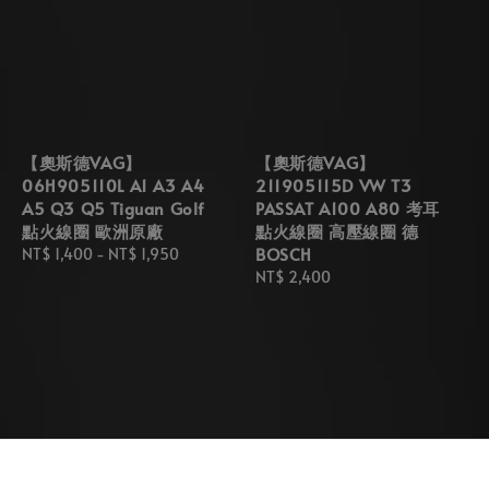
【奧斯德VAG】
【奧斯德VAG】
06H905110L A1 A3 A4
211905115D VW T3
A5 Q3 Q5 Tiguan Golf
PASSAT A100 A80 考耳
點火線圈 歐洲原廠
點火線圈 高壓線圈 德
BOSCH
Regular
NT$ 1,400
-
NT$ 1,950
price
Regular
NT$ 2,400
price