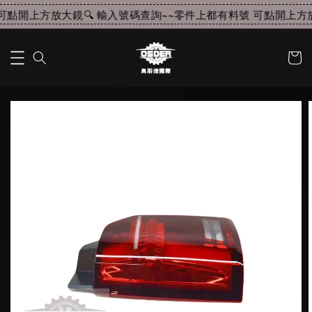
點開上方放大鏡🔍 輸入號碼查詢~~
零件上都有料號 可點開上方放