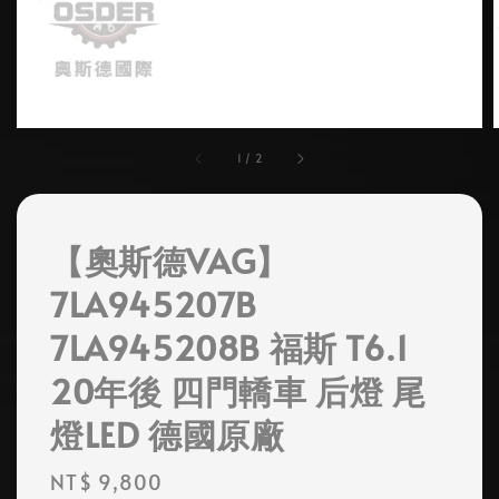
1
/
2
【奧斯德VAG】
7LA945207B
7LA945208B 福斯 T6.1
20年後 四門轎車 后燈 尾
燈LED 德國原廠
Regular
NT$ 9,800