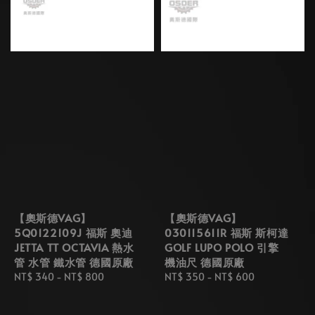
【奧斯德VAG】
【奧斯德VAG】
5Q0122109J 福斯 奧迪
030115611R 福斯 斯柯達
JETTA TT OCTAVIA 熱水
GOLF LUPO POLO 引擎
管 水管 鐵水管 德國原廠
機油尺 德國原廠
Regular
NT$ 340
-
NT$ 800
Regular
NT$ 350
-
NT$ 600
price
price