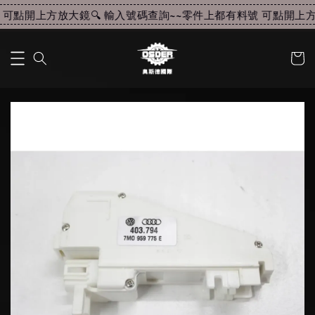
可點開上方放大鏡🔍 輸入號碼查詢~~
零件上都有料號 可點開上方放