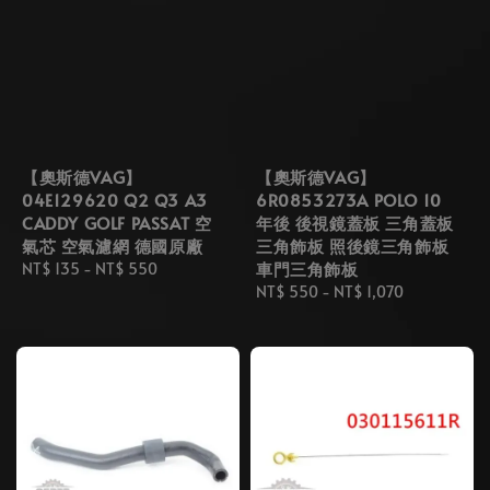
【奧斯德VAG】
【奧斯德VAG】
04E129620 Q2 Q3 A3
6R0853273A POLO 10
CADDY GOLF PASSAT 空
年後 後視鏡蓋板 三角蓋板
氣芯 空氣濾網 德國原廠
三角飾板 照後鏡三角飾板
車門三角飾板
Regular
NT$ 135
-
NT$ 550
price
Regular
NT$ 550
-
NT$ 1,070
price