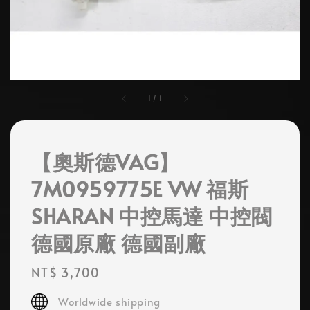
1
/
1
【奧斯德VAG】
7M0959775E VW 福斯
SHARAN 中控馬達 中控閥
德國原廠 德國副廠
Regular
NT$ 3,700
price
Worldwide shipping