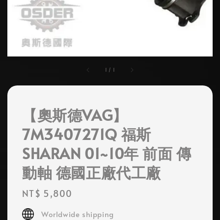
1
/
1
【奧斯德VAG】
7M3407271Q 福斯
SHARAN 01~10年 前面 傳
動軸 德國正廠代工廠
Regular
NT$ 5,800
price
Worldwide shipping