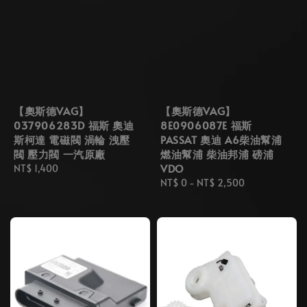
【奧斯德VAG】
【奧斯德VAG】
037906283D 福斯 奧迪
8E0906087E 福斯
斯柯達 電磁閥 渦輪 洩壓
PASSAT 奧迪 A6柴油幫浦
閥 壓力閥 一汽原廠
燃油幫浦 柴油邦浦 磅浦
VDO
Regular
NT$ 1,400
price
Regular
NT$ 0
-
NT$ 2,500
price