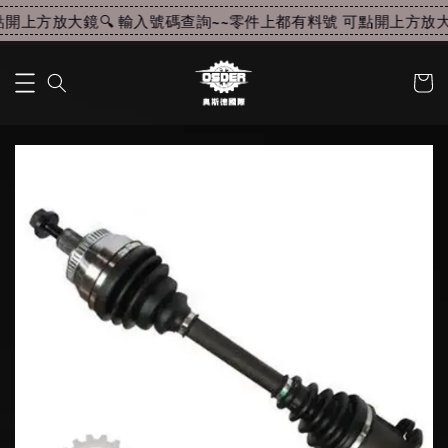
開上方放大鏡🔍 輸入號碼查詢~~
零件上都有料號 可點開上方放大鏡