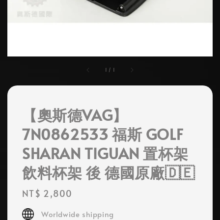
1
/
1
【奧斯德VAG】
7N0862533 福斯 GOLF
SHARAN TIGUAN 置杯架
飲料杯架 後 德國原廠🇩🇪
Regular
NT$ 2,800
price
Worldwide shipping