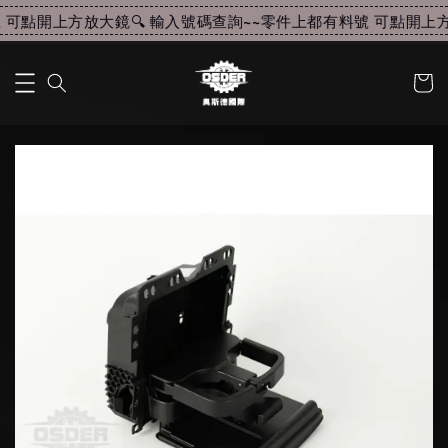
可點開上方放大鏡🔍 輸入號碼查詢~~
零件上都有料號 可點開上方放