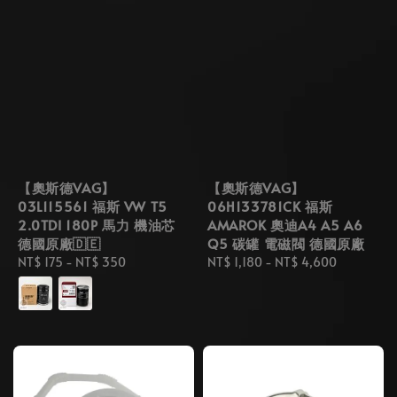
【奧斯德VAG】
【奧斯德VAG】
03L115561 福斯 VW T5
06H133781CK 福斯
2.0TDI 180P 馬力 機油芯
AMAROK 奧迪A4 A5 A6
德國原廠🇩🇪
Q5 碳罐 電磁閥 德國原廠
Regular
NT$ 175
-
NT$ 350
Regular
NT$ 1,180
-
NT$ 4,600
price
price