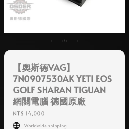
1
/
1
【奧斯德VAG】
7N0907530AK YETI EOS
GOLF SHARAN TIGUAN
網關電腦 德國原廠
Regular
NT$ 14,000
price
Worldwide shipping