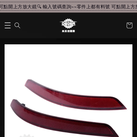
點開上方放大鏡🔍 輸入號碼查詢~~
零件上都有料號 可點開上方放