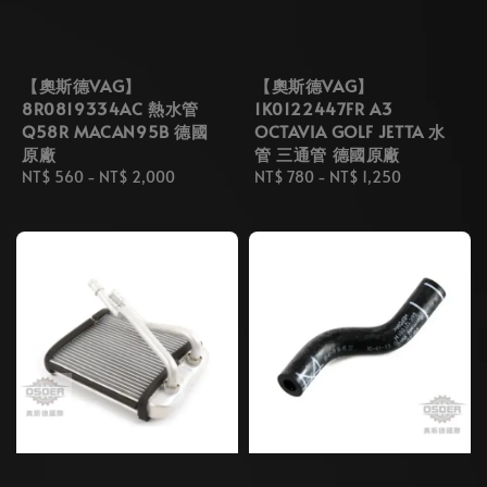
【奧斯德VAG】
【奧斯德VAG】
8R0819334AC 熱水管
1K0122447FR A3
Q58R MACAN95B 德國
OCTAVIA GOLF JETTA 水
原廠
管 三通管 德國原廠
Regular
NT$ 560
-
NT$ 2,000
Regular
NT$ 780
-
NT$ 1,250
price
price