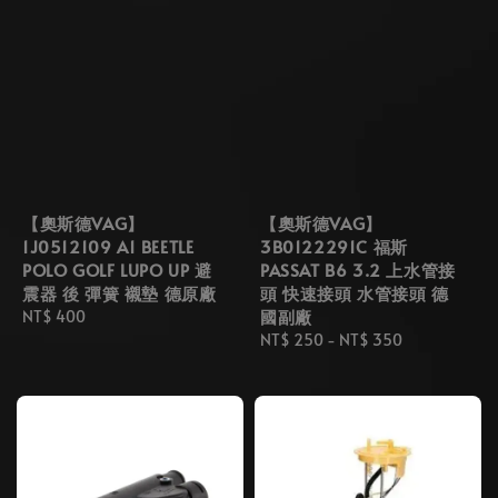
【奧斯德VAG】
【奧斯德VAG】
1J0512109 A1 BEETLE
3B0122291C 福斯
POLO GOLF LUPO UP 避
PASSAT B6 3.2 上水管接
震器 後 彈簧 襯墊 德原廠
頭 快速接頭 水管接頭 德
國副廠
Regular
NT$ 400
price
Regular
NT$ 250
-
NT$ 350
price