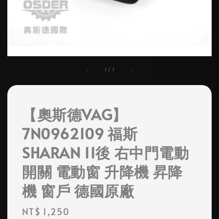
1
/
1
【奧斯德VAG】
7N0962109 福斯
SHARAN 11後 右中門電動
開關 電動窗 升降機 昇降
機 窗戶 德國原廠
Regular
NT$ 1,250