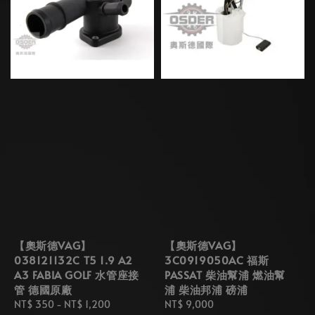
【奧斯德VAG】
【奧斯德VAG】
038121132C T5 1.9 A2
3C0919050AC 福斯
A3 FABIA GOLF 水管座接
PASSAT 柴油幫浦 燃油幫
管 德國原廠
浦 柴油邦浦 磅浦
Regular
NT$ 350
-
NT$ 1,200
Regular
NT$ 9,000