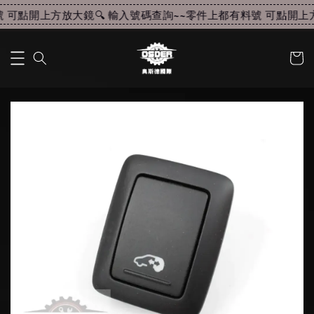
可點開上方放大鏡🔍 輸入號碼查詢~~
零件上都有料號 可點開上方