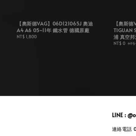
【奧斯德VAG】06D121065J 奧迪
【奧斯德VA
A4 A6 05~11年 鐵水管 德國原廠
TIGUAN 
浦 真空邦
Regular
NT$ 1,800
price
Sale
NT$ 0
Reg
NT$
price
pric
LINE : @
連絡電話 09