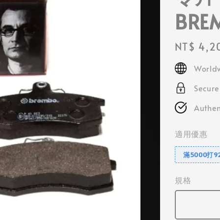
BRE
Regular
NT$ 4,2
price
Worldw
Secur
Authen
適用優惠
滿5000打9
規格