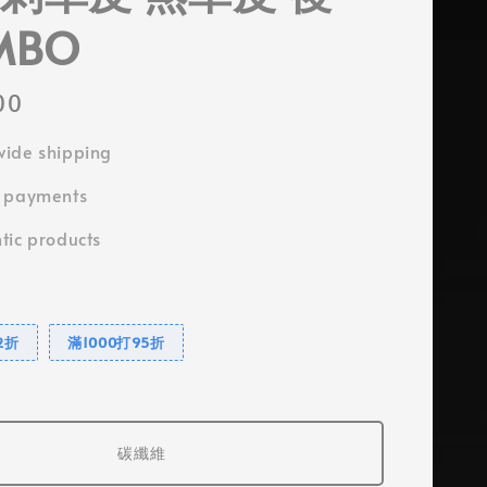
MBO
00
ide shipping
e payments
tic products
2折
滿1000打95折
碳纖維