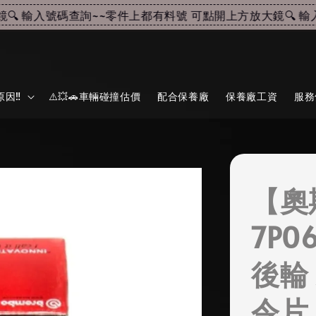
 輸入號碼查詢~~
零件上都有料號 可點開上方放大鏡🔍 輸入號
因‼️
⚠️💥🚗車輛碰撞估價
配合保養廠
保養廠工資
服務
【奧
7P0
後輪
令片