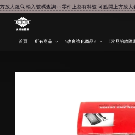
大鏡🔍 輸入號碼查詢~~
零件上都有料號 可點開上方放大鏡🔍
首頁
所有商品
⭐改良強化商品⭐
‼️常見的故障原