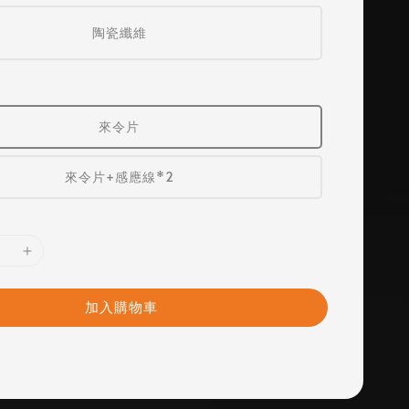
陶瓷纖維
來令片
來令片+感應線*2
加入購物車