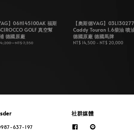
G】06H145100AK 福斯
【奧斯德VAG】03L130277
SCIROCCO GOLF 真空幫
Caddy Touran 1.6柴油 
浦 德國原廠
德國原廠 德國馬牌
ular
Regular
NT$ 14,500
-
NT$ 20,000
 4,200
-
NT$ 7,350
e
price
osder
社群媒體
87-637-197