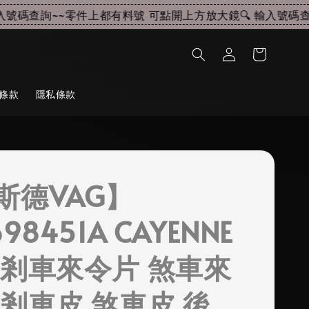
碼查詢~~
零件上都有料號 可點開上方放大鏡🔍 輸入號碼查詢
條款
隱私條款
斯德VAG】
698451A CAYENNE
 剎車來令片 煞車來
 剎車皮 煞車皮 後