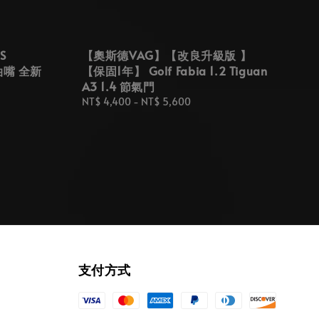
S
【奧斯德VAG】【改良升級版 】
噴油嘴 全新
【保固1年】 Golf Fabia 1.2 Tiguan
A3 1.4 節氣門
Regular
NT$ 4,400
-
NT$ 5,600
price
支付方式