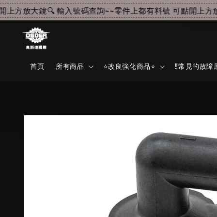
方放大鏡🔍 輸入號碼查詢~~
零件上都有料號 可點開上方放大
首頁
所有商品
⭐改良強化商品⭐
‼️常見的故障原