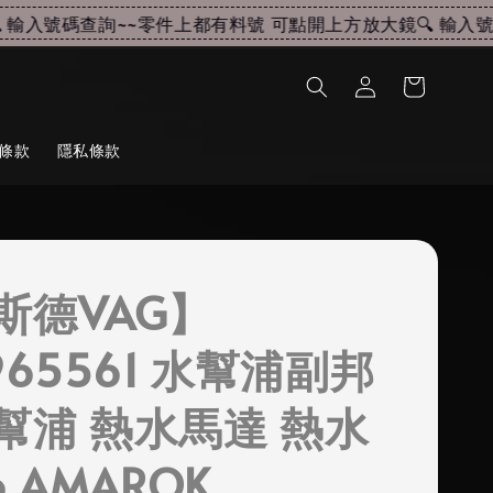
輸入號碼查詢~~
零件上都有料號 可點開上方放大鏡🔍 輸入號碼
條款
隱私條款
斯德VAG】
965561 水幫浦副邦
幫浦 熱水馬達 熱水
6 AMAROK