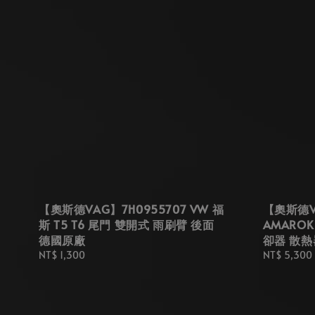
【奧斯德VAG】7H0955707 VW 福
【奧斯德VA
斯 T5 T6 尾門 雙開式 雨刷臂 後面
AMAROK
德國原廠
卻器 散熱
Regular
NT$ 1,300
Regular
NT$ 5,300
price
price