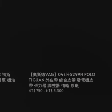
R 福斯
【奧斯德VAG】04E145299N POLO
 引擎 機油
TIGUAN 外皮帶 綜合皮帶 發電機皮
帶 張力器 調整器 惰輪 原廠
Regular
NT$ 750
-
NT$ 3,300
price