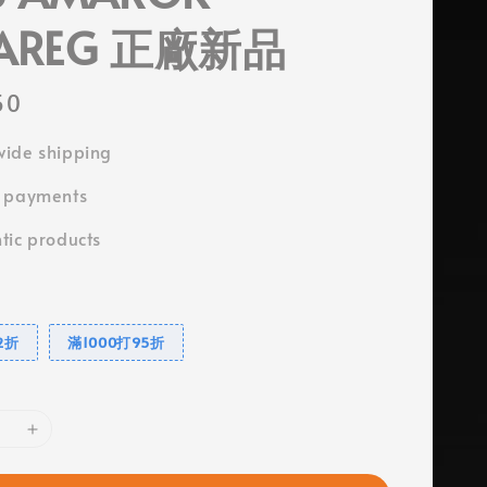
AREG 正廠新品
50
ide shipping
e payments
tic products
2折
滿1000打95折