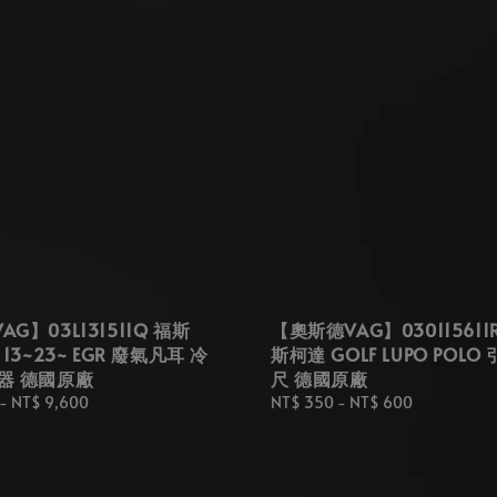
G】03L131511Q 福斯
【奧斯德VAG】030115611
 13~23~ EGR 廢氣凡耳 冷
斯柯達 GOLF LUPO POLO
器 德國原廠
尺 德國原廠
-
NT$ 9,600
Regular
NT$ 350
-
NT$ 600
price