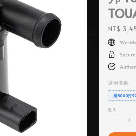
TOU
Regular
NT$ 3,4
price
Worldw
Secur
Authen
適用優惠
滿5000打9
數量