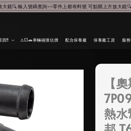
鏡🔍 輸入號碼查詢~~
零件上都有料號 可點開上方放大鏡🔍 
因‼️
⚠️💥🚗車輛碰撞估價
配合保養廠
保養廠工資
服務
【奧
7P0
熱水
邦 T