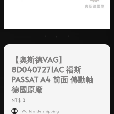
1
/
1
【奧斯德VAG】
8D0407271AC 福斯
PASSAT A4 前面 傳動軸
德國原廠
Regular
NT$ 0
price
Worldwide shipping