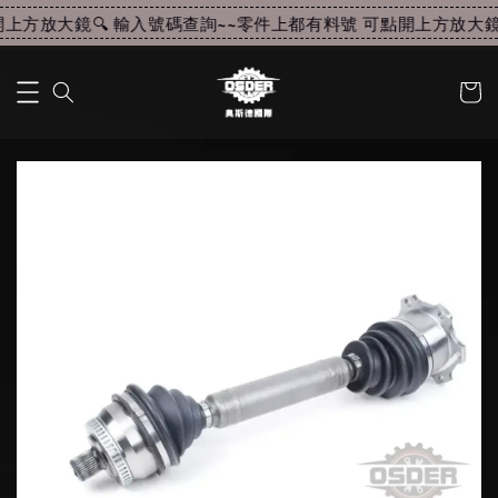
上方放大鏡🔍 輸入號碼查詢~~
零件上都有料號 可點開上方放大鏡