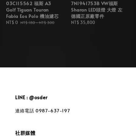
03C115562 福斯 A3
7N1941753B VW福斯
Golf Tiguan Touran
Sharan LED頭燈 大燈 左
Fabia Eos Polo 機油濾芯
德國正原廠零件
Sale
NT$ 0
Regular
Regular
NT$ 35,800
NT$ 180
-
NT$ 300
price
price
price
LINE : @osder
連絡電話 0987-637-197
社群媒體