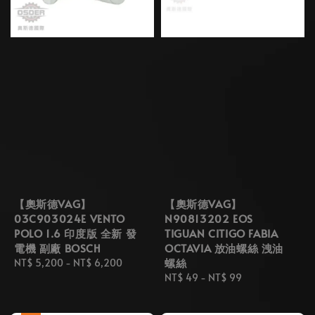
【奧斯德VAG】
【奧斯德VAG】
03C903024E VENTO
N90813202 EOS
POLO 1.6 印度版 全新 發
TIGUAN CITIGO FABIA
電機 副廠 BOSCH
OCTAVIA 放油螺絲 洩油
螺絲
Regular
NT$ 5,200
-
NT$ 6,200
price
Regular
NT$ 49
-
NT$ 99
price