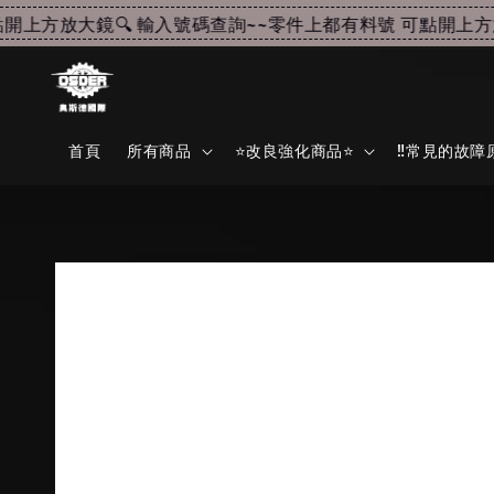
上方放大鏡🔍 輸入號碼查詢~~
零件上都有料號 可點開上方放大
首頁
所有商品
⭐改良強化商品⭐
‼️常見的故障原