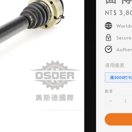
Regular
NT$ 3,8
price
Worldw
Secur
Authen
適用優惠
滿5000打9
數量