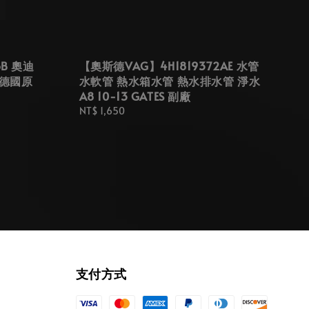
6B 奧迪
【奧斯德VAG】4H1819372AE 水管
 德國原
水軟管 熱水箱水管 熱水排水管 淨水
A8 10-13 GATES 副廠
Regular
NT$ 1,650
price
支付方式