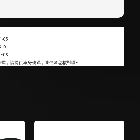
97~05
 95~01
02~08
款式，請提供車身號碼，我們幫您核對喔~