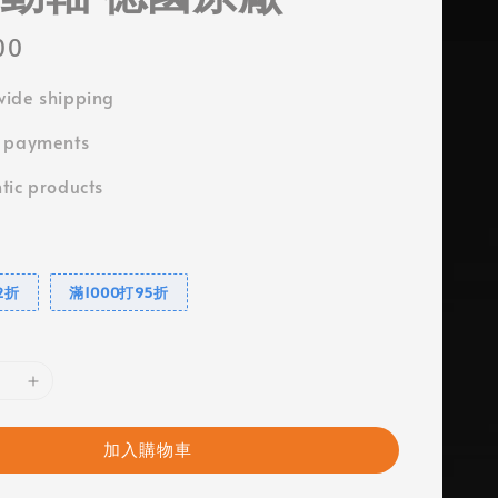
00
ide shipping
e payments
tic products
2折
滿1000打95折
加入購物車