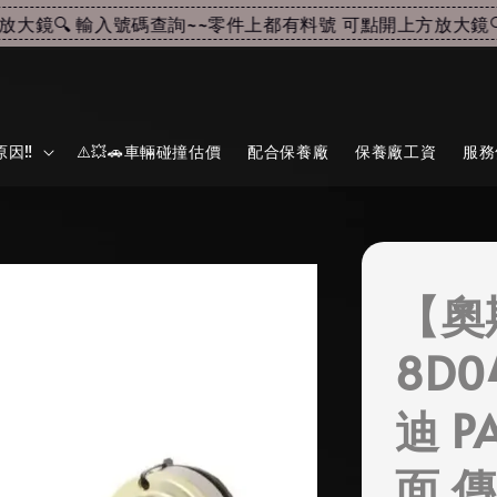
鏡🔍 輸入號碼查詢~~
零件上都有料號 可點開上方放大鏡🔍 
因‼️
⚠️💥🚗車輛碰撞估價
配合保養廠
保養廠工資
服務
【奧
8D0
迪 PA
面 