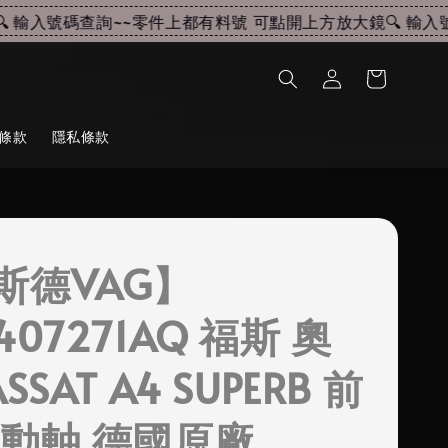
輸入號碼查詢~~
零件上都有料號 可點開上方放大鏡🔍 輸入號
條款
隱私條款
斯德VAG】
407271AQ 福斯 奧
SSAT A4 SUPERB 前
傳動軸 德國原廠