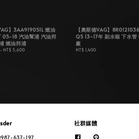
G】3AA919051L 燃油
【奧斯德VAG】8R012103
AT 05-18 汽油幫浦 汽油邦
Q5 13~17年 副水箱 下水管
浦 燃油邦浦
廠
-
NT$ 5,600
Regular
NT$ 1,400
price
osder
社群媒體
87-637-197