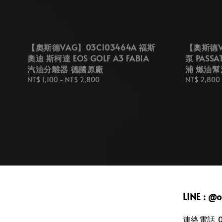
【奧斯德VAG】03C103464A 福斯
【奧斯德VA
奧迪 斯柯達 EOS GOLF A3 FABIA
泵 PASS
汽油分離器 德國原廠
浦 燃油幫
Regular
NT$ 1,100
-
NT$ 2,800
Regular
NT$ 2,800
price
price
LINE : @
連絡電話 09