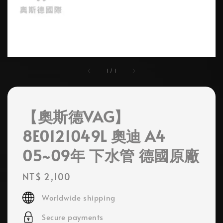
1
/
1
【奧斯德VAG】
8E0121049L 奧迪 A4
05~09年 下水管 德國原廠
Regular
NT$ 2,100
price
Worldwide shipping
Secure payments