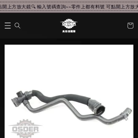
開上方放大鏡🔍 輸入號碼查詢~~
零件上都有料號 可點開上方放大鏡