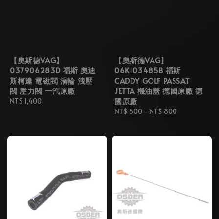
【奧斯德VAG】
【奧斯德VAG】
037906283D 福斯 奧迪
06K103485B 福斯
斯柯達 電磁閥 渦輪 洩壓
CADDY GOLF PASSAT
閥 壓力閥 一汽原廠
JETTA 機油蓋 德國原廠 德
國原廠
Regular
NT$ 1,400
price
Regular
NT$ 500
-
NT$ 800
price