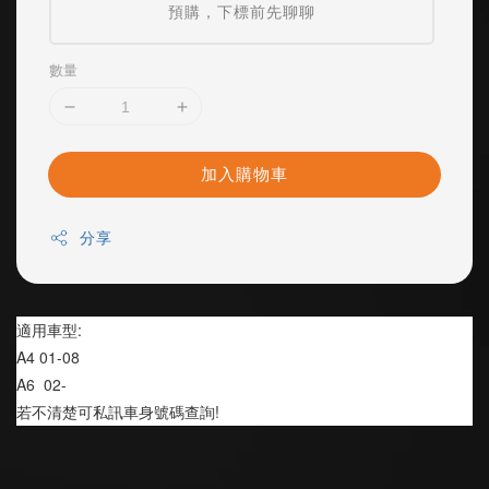
預購，下標前先聊聊
數量
加入購物車
分享
適用車型:
A4 01-08
A6  02-
若不清楚可私訊車身號碼查詢!