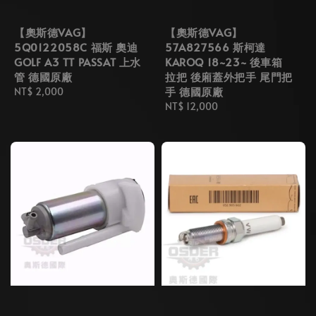
【奧斯德VAG】
【奧斯德VAG】
5Q0122058C 福斯 奧迪
57A827566 斯柯達
GOLF A3 TT PASSAT 上水
KAROQ 18~23~ 後車箱
管 德國原廠
拉把 後廂蓋外把手 尾門把
手 德國原廠
Regular
NT$ 2,000
price
Regular
NT$ 12,000
price