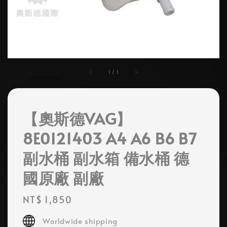
1
/
1
【奧斯德VAG】
8E0121403 A4 A6 B6 B7
副水桶 副水箱 備水桶 德
國原廠 副廠
Regular
NT$ 1,850
price
Worldwide shipping