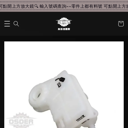
點開上方放大鏡🔍 輸入號碼查詢~~
零件上都有料號 可點開上方放大