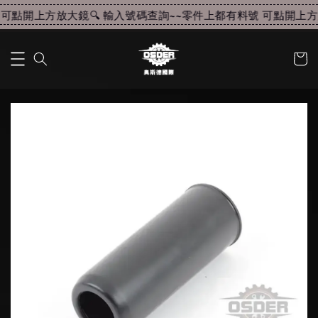
可點開上方放大鏡🔍 輸入號碼查詢~~
零件上都有料號 可點開上方放