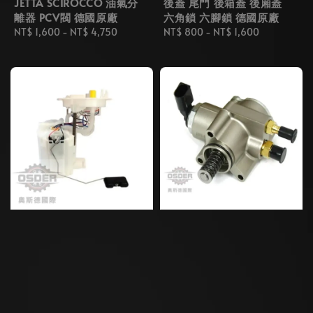
JETTA SCIROCCO 油氣分
後蓋 尾門 後箱蓋 後廂蓋
離器 PCV閥 德國原廠
六角鎖 六腳鎖 德國原廠
Regular
NT$ 1,600
-
NT$ 4,750
Regular
NT$ 800
-
NT$ 1,600
price
price