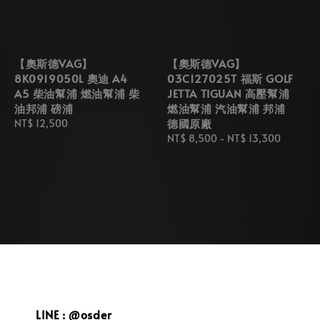
【奧斯德VAG】
【奧斯德VAG】
8K0919050L 奧迪 A4
03C127025T 福斯 GOLF
A5 柴油幫浦 燃油幫浦 柴
JETTA TIGUAN 高壓幫浦
油邦浦 磅浦
燃油幫浦 汽油幫浦 邦浦
德國原廠
Regular
NT$ 12,500
price
Regular
NT$ 8,500
-
NT$ 13,300
price
LINE : @osder