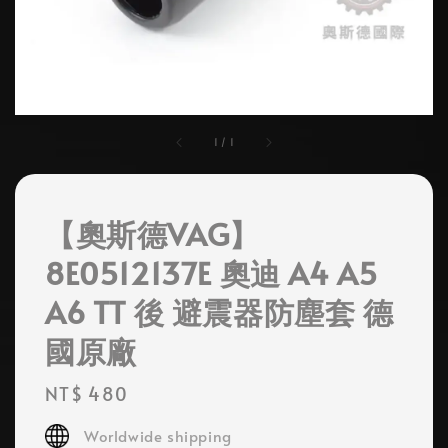
1
/
1
【奧斯德VAG】
8E0512137E 奧迪 A4 A5
A6 TT 後 避震器防塵套 德
國原廠
Regular
NT$ 480
price
Worldwide shipping