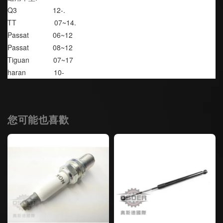
Q3                  12-.
TT                   07~14.
Passat            06~12
Passat            08~12
Tiguan            07~17
haran              10-
您可能也喜歡