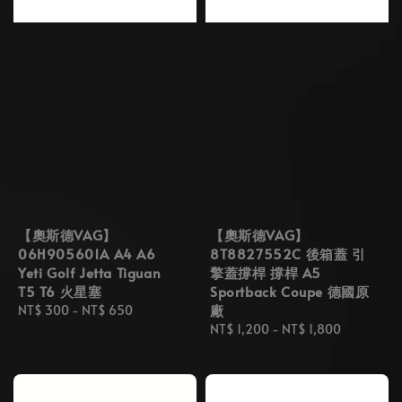
【奧斯德VAG】
【奧斯德VAG】
06H905601A A4 A6
8T8827552C 後箱蓋 引
Yeti Golf Jetta Tiguan
擎蓋撐桿 撐桿 A5
T5 T6 火星塞
Sportback Coupe 德國原
廠
Regular
NT$ 300
-
NT$ 650
price
Regular
NT$ 1,200
-
NT$ 1,800
price