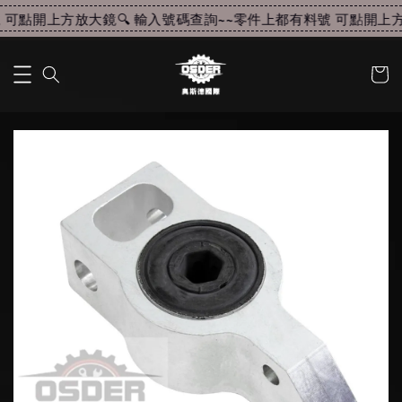
可點開上方放大鏡🔍 輸入號碼查詢~~
零件上都有料號 可點開上方放