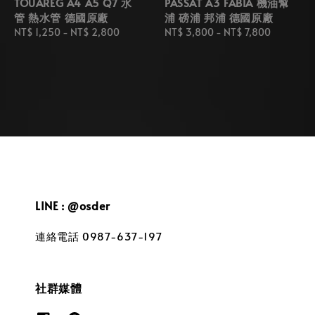
TOUAREG A4 A5 Q7 水
PASSAT A3 FABIA 機油幫
管 熱水管 德國原廠
浦 磅浦 邦浦 德國原廠
Regular
NT$ 1,250
-
NT$ 2,800
Regular
NT$ 3,800
-
NT$ 7,800
price
price
LINE : @osder
連絡電話 0987-637-197
社群媒體