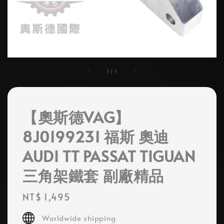
1
/
1
【奧斯德VAG】
8J0199231 福斯 奧迪
AUDI TT PASSAT TIGUAN
三角架鐵套 副廠精品
Regular
NT$ 1,495
price
Worldwide shipping