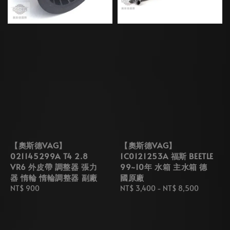
【奧斯德VAG】
【奧斯德VAG】
021145299A T4 2.8
1C0121253A 福斯 BEETLE
VR6 外皮帶 調整器 張力
99~10年 水箱 主水箱 德
器 惰輪 惰輪調整器 副廠
國原廠
Regular
NT$ 900
Regular
NT$ 3,400
-
NT$ 8,500
price
price