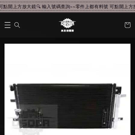
點開上方放大鏡🔍 輸入號碼查詢~~
零件上都有料號 可點開上方放