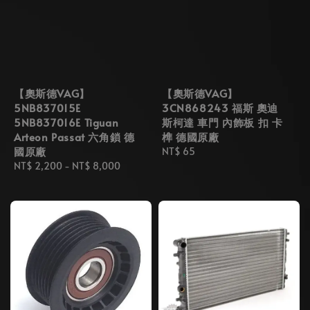
【奧斯德VAG】
【奧斯德VAG】
5NB837015E
3CN868243 福斯 奧迪
5NB837016E Tiguan
斯柯達 車門 內飾板 扣 卡
Arteon Passat 六角鎖 德
榫 德國原廠
國原廠
Regular
NT$ 65
Regular
NT$ 2,200
-
NT$ 8,000
price
price