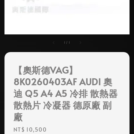
1
/
1
【奧斯德VAG】
8K0260403AF AUDI 奧
迪 Q5 A4 A5 冷排 散熱器
散熱片 冷凝器 德原廠 副
廠
Regular
NT$ 10,500