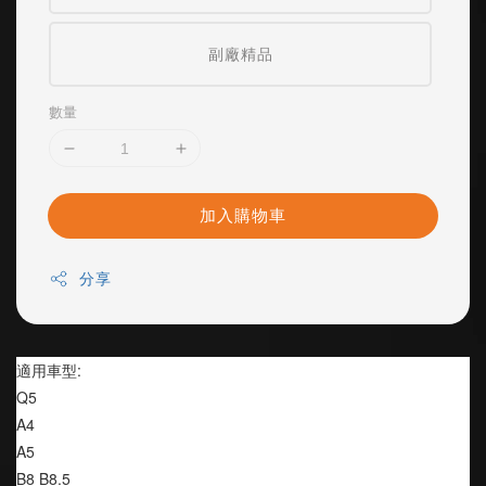
副廠精品
數量
加入購物車
分享
適用車型:
Q5
A4
A5
B8 B8.5