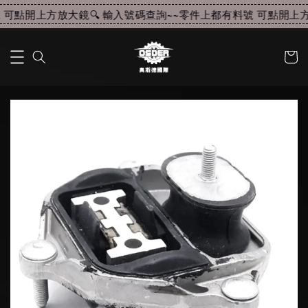
可點開上方放大鏡🔍 輸入號碼查詢~~
零件上都有料號 可點開上方放