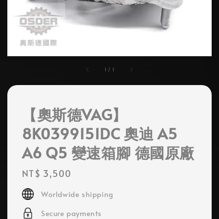
1
/
1
【奧斯德VAG】
8K0399151DC 奧迪 A5
A6 Q5 變速箱腳 德國原廠
Regular
NT$ 3,500
price
Worldwide shipping
Secure payments