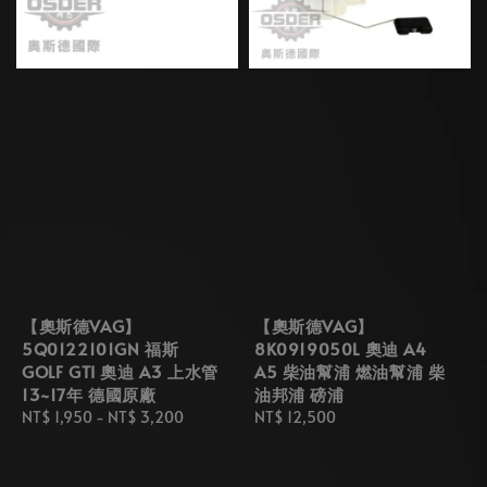
【奧斯德VAG】
【奧斯德VAG】
5Q0122101GN 福斯
8K0919050L 奧迪 A4
GOLF GTI 奧迪 A3 上水管
A5 柴油幫浦 燃油幫浦 柴
13~17年 德國原廠
油邦浦 磅浦
Regular
NT$ 1,950
-
NT$ 3,200
Regular
NT$ 12,500
price
price