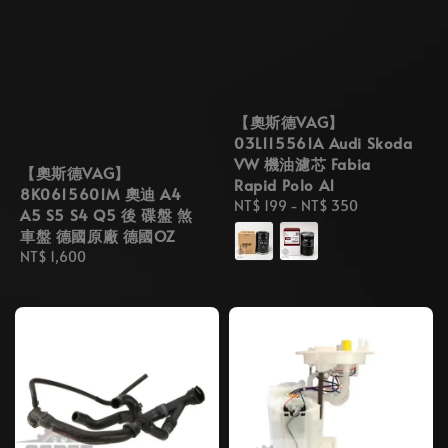
【奧斯德VAG】
03L115561A Audi Skoda
VW 機油濾芯 Fabia
【奧斯德VAG】
Rapid Polo A1
8K0615601M 奧迪 A4
Regular
NT$ 199
-
NT$ 350
A5 S5 S4 Q5 後 碟盤 煞
price
車盤 德國原廠 德國OZ
Regular
NT$ 1,600
price