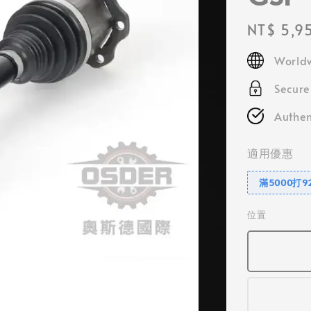
Regular
NT$ 5,9
price
Worldw
Secur
Authen
適用優惠
滿5000打9
位置