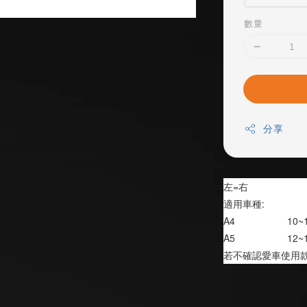
數量
分享
左=右
適用車種:
A4                   10
A5                   12
若不確認愛車使用