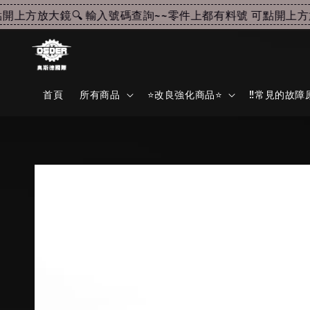
上方放大鏡🔍 輸入號碼查詢~~
零件上都有料號 可點開上方放大
首頁
所有商品
⭐改良強化商品⭐
‼️常見的故障原