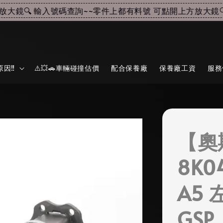
鏡🔍 輸入號碼查詢~~
零件上都有料號 可點開上方放大鏡🔍 
因‼️
⚠️💥🚗車輛碰撞估價
配合保養廠
保養廠工資
服務
【奧
8K0
A5 
GSP