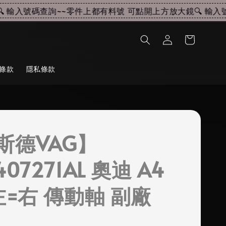
輸入號碼查詢~~
零件上都有料號 可點開上方放大鏡🔍 輸入號
條款
隱私條款
斯德VAG】
407271AL 奧迪 A4
左=右 傳動軸 副廠