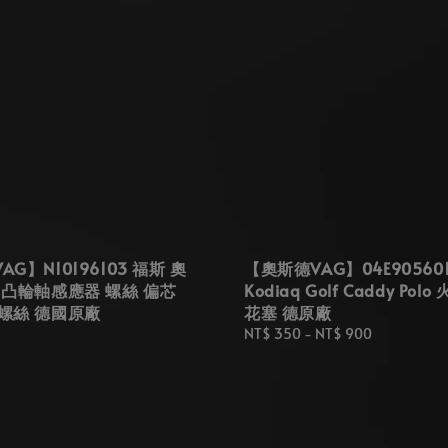
G】N10196103 福斯 奧
【奧斯德VAG】04E905601B
 凸輪軸感應器 螺絲 偏芯
Kodiaq Golf Caddy Pol
螺絲 德國原廠
花塞 德原廠
Regular
NT$ 350
-
NT$ 900
price