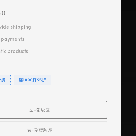
50
ide shipping
e payments
tic products
2折
滿1000打95折
左-駕駛座
右-副駕駛座