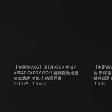
【奧斯德VAG】1K1819669 福斯P
【奧斯德VA
ASSAT CADDY GOLF 懸浮微粒過濾
迪 斯柯達
冷氣濾網 冷氣芯 德國原廠
軸感應器 
Regular
NT$ 299
-
NT$ 600
Regular
NT$ 50
price
price