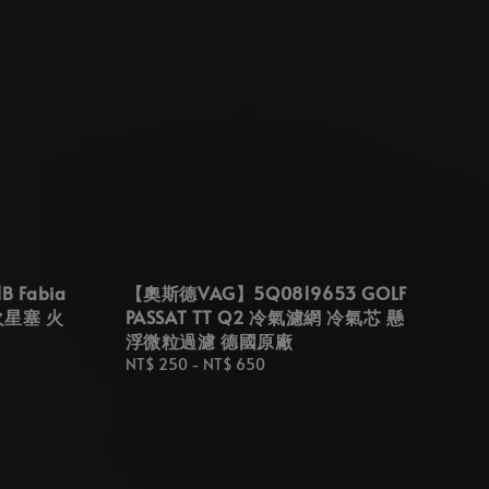
 Fabia
【奧斯德VAG】5Q0819653 GOLF
o 火星塞 火
PASSAT TT Q2 冷氣濾網 冷氣芯 懸
浮微粒過濾 德國原廠
Regular
NT$ 250
-
NT$ 650
price