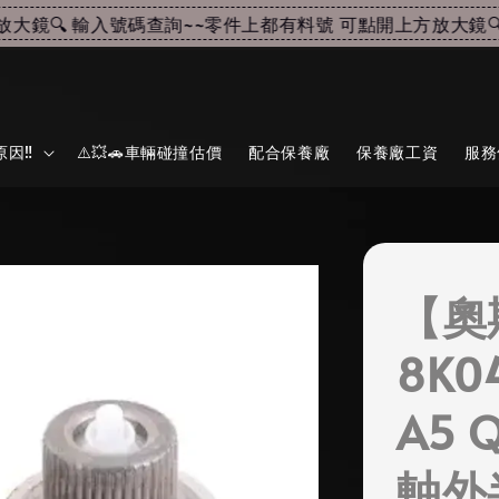
鏡🔍 輸入號碼查詢~~
零件上都有料號 可點開上方放大鏡🔍 
因‼️
⚠️💥🚗車輛碰撞估價
配合保養廠
保養廠工資
服務
【奧
8K0
A5
軸外