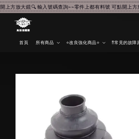
上方放大鏡🔍 輸入號碼查詢~~
零件上都有料號 可點開上方放大
首頁
所有商品
⭐改良強化商品⭐
‼️常見的故障原