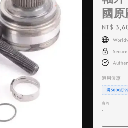
國原
Regular
NT$ 3,6
price
Worldw
Secur
Authen
適用優惠
滿5000打9
廠牌