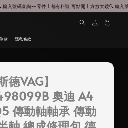
輸入號碼查詢~~
零件上都有料號 可點開上方放大鏡🔍 輸入號碼
條款
隱私條款
斯德VAG】
498099B 奧迪 A4
 Q5 傳動軸軸承 傳動
半軸 總成修理包 德