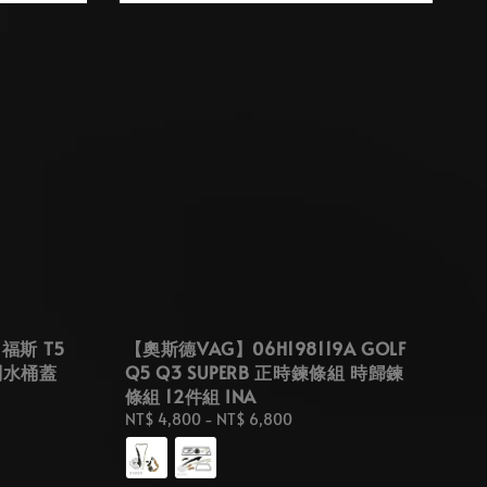
 福斯 T5
【奧斯德VAG】06H198119A GOLF
 副水桶蓋
Q5 Q3 SUPERB 正時鍊條組 時歸鍊
條組 12件組 INA
Regular
NT$ 4,800
-
NT$ 6,800
price