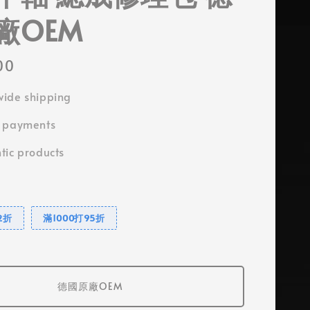
廠OEM
00
ide shipping
e payments
tic products
2折
滿1000打95折
德國原廠OEM