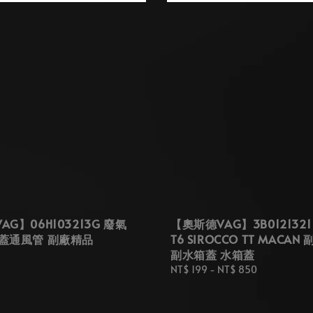
G】06H103213G 廢氣
【奧斯德VAG】3B0121321
蓋通風管 副廠精品
T6 SIROCCO TT MACAN
副水箱蓋 水箱蓋
Regular
NT$ 199
-
NT$ 850
price