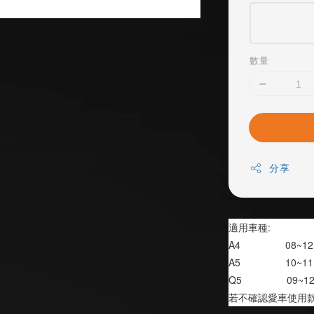
數量
分享
適用車種:
A4                08~12
A5                10~11
Q5                09~1
若不確認愛車使用