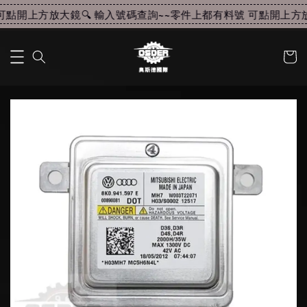
點開上方放大鏡🔍 輸入號碼查詢~~
零件上都有料號 可點開上方放大