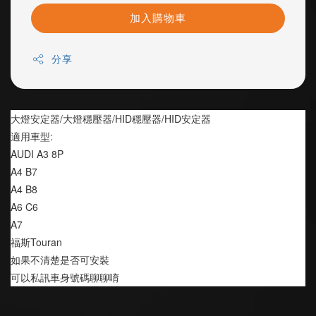
加入購物車
分享
大燈安定器/大燈穩壓器/HID穩壓器/HID安定器
適用車型:
AUDI A3 8P
A4 B7
A4 B8
A6 C6 
A7
福斯Touran 
如果不清楚是否可安裝 
可以私訊車身號碼聊聊唷