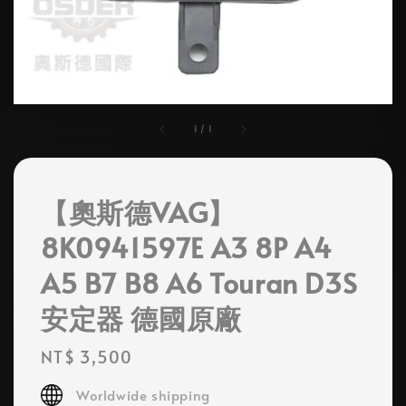
1
/
1
【奧斯德VAG】
8K0941597E A3 8P A4
A5 B7 B8 A6 Touran D3S
安定器 德國原廠
Regular
NT$ 3,500
price
Worldwide shipping