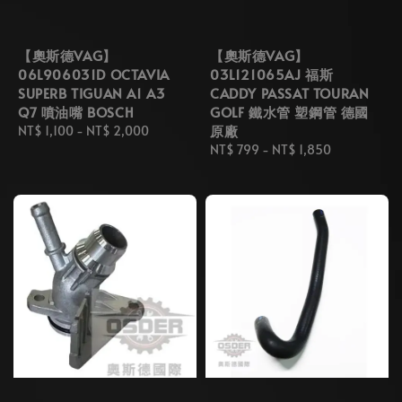
【奧斯德VAG】
【奧斯德VAG】
06L906031D OCTAVIA
03L121065AJ 福斯
SUPERB TIGUAN A1 A3
CADDY PASSAT TOURAN
Q7 噴油嘴 BOSCH
GOLF 鐵水管 塑鋼管 德國
原廠
Regular
NT$ 1,100
-
NT$ 2,000
price
Regular
NT$ 799
-
NT$ 1,850
price