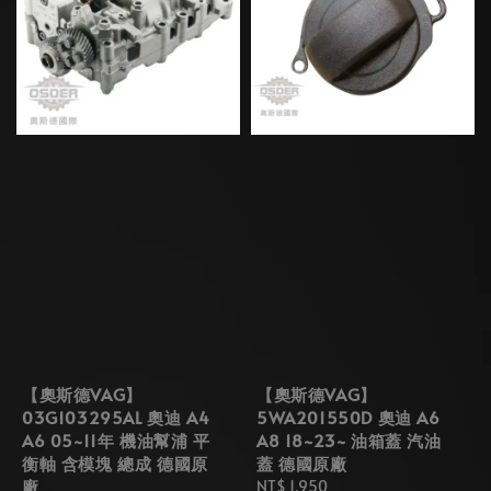
【奧斯德VAG】
【奧斯德VAG】
03G103295AL 奧迪 A4
5WA201550D 奧迪 A6
A6 05~11年 機油幫浦 平
A8 18~23~ 油箱蓋 汽油
衡軸 含模塊 總成 德國原
蓋 德國原廠
廠
Regular
NT$ 1,950