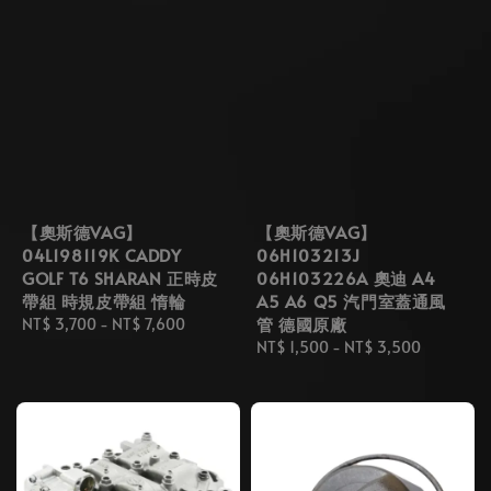
【奧斯德VAG】
【奧斯德VAG】
04L198119K CADDY
06H103213J
GOLF T6 SHARAN 正時皮
06H103226A 奧迪 A4
帶組 時規皮帶組 惰輪
A5 A6 Q5 汽門室蓋通風
管 德國原廠
Regular
NT$ 3,700
-
NT$ 7,600
price
Regular
NT$ 1,500
-
NT$ 3,500
price