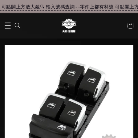
可點開上方放大鏡🔍 輸入號碼查詢~~
零件上都有料號 可點開上方放