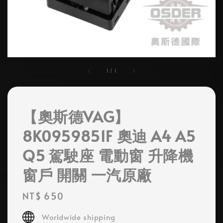
1
/
1
【奧斯德VAG】
8K0959851F 奧迪 A4 A5
Q5 駕駛座 電動窗 升降機
窗戶 開關 一汽原廠
Regular
NT$ 650
price
Worldwide shipping