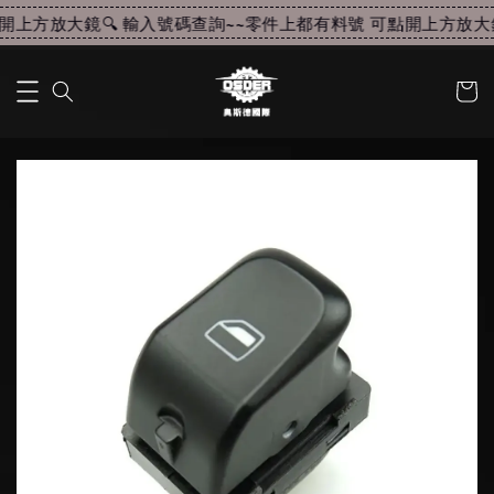
上方放大鏡🔍 輸入號碼查詢~~
零件上都有料號 可點開上方放大鏡