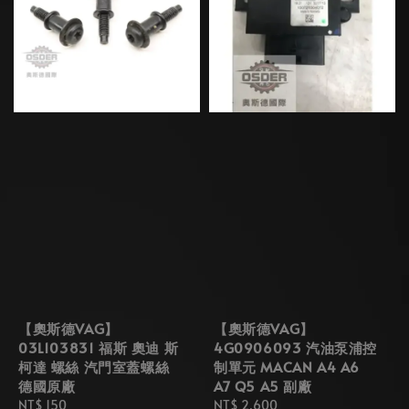
【奧斯德VAG】
【奧斯德VAG】
03L103831 福斯 奧迪 斯
4G0906093 汽油泵浦控
柯達 螺絲 汽門室蓋螺絲
制單元 MACAN A4 A6
德國原廠
A7 Q5 A5 副廠
Regular
NT$ 150
Regular
NT$ 2,600