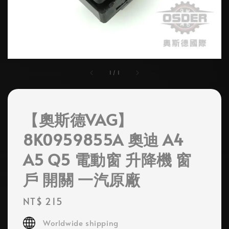
1
/
1
【奧斯德VAG】
8K0959855A 奧迪 A4
A5 Q5 電動窗 升降機 窗
戶 開關 一汽原廠
Regular
NT$ 215
price
Worldwide shipping