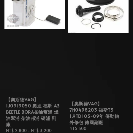
【奧斯德VAG】
【奧斯德VAG】
1J0919050 奧迪 福斯 A3
7H0498203 福斯T5
BEETLE BORA柴油幫浦 燃
1.9TDI 05-09年 傳動軸
油幫浦 柴油邦浦 磅浦 副
外修包 德國副廠
廠
Regular
NT$ 500
Regular
NT$ 2,800
-
NT$ 3,200