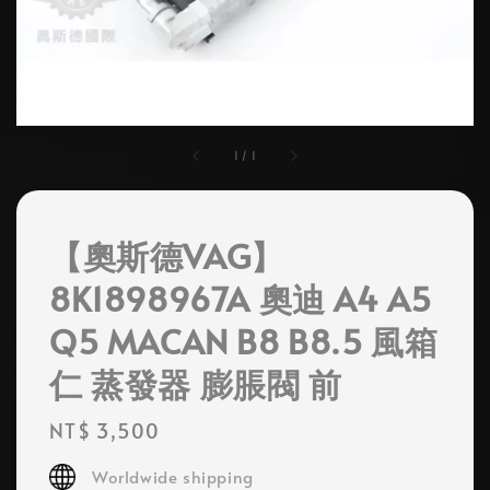
1
/
1
【奧斯德VAG】
8K1898967A 奧迪 A4 A5
Q5 MACAN B8 B8.5 風箱
仁 蒸發器 膨脹閥 前
Regular
NT$ 3,500
price
Worldwide shipping