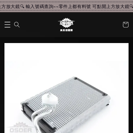
放大鏡🔍 輸入號碼查詢~~
零件上都有料號 可點開上方放大鏡🔍