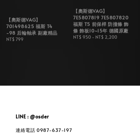
【奧斯德VAG】
7E5807819 7E5807820
【奧斯德VAG】
福斯 T5 前保桿 防撞條 飾
701498625 福斯 T4
條 飾板10~15年 德國原廠
-98 后輪軸承 副廠精品
Regular
NT$ 950
-
NT$ 2,200
Regular
NT$ 799
price
price
LINE : @osder
連絡電話 0987-637-197