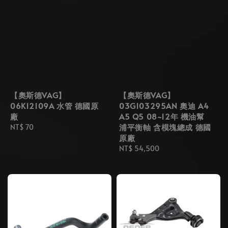
【奧斯德VAG】
【奧斯德VAG】
06K12109A 水管 德國原
03G103295AN 奧迪 A4
廠
A5 Q5 08~12年 機油幫
浦平衡軸 含模塊總成 德國
Regular
NT$ 70
原廠
price
Regular
NT$ 54,500
price