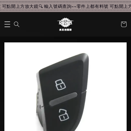
可點開上方放大鏡🔍 輸入號碼查詢~~
零件上都有料號 可點開上方放