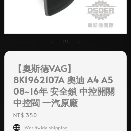
1
/
1
【奧斯德VAG】
8K1962107A 奧迪 A4 A5
08~16年 安全鎖 中控開關
中控閥 一汽原廠
Regular
NT$ 350
price
Worldwide shipping