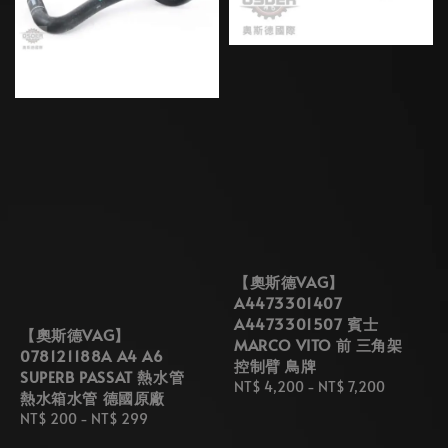
【奧斯德VAG】
A4473301407
A4473301507 賓士
【奧斯德VAG】
MARCO VITO 前 三角架
078121188A A4 A6
控制臂 鳥牌
SUPERB PASSAT 熱水管
Regular
NT$ 4,200
-
NT$ 7,200
熱水箱水管 德國原廠
price
Regular
NT$ 200
-
NT$ 299
price